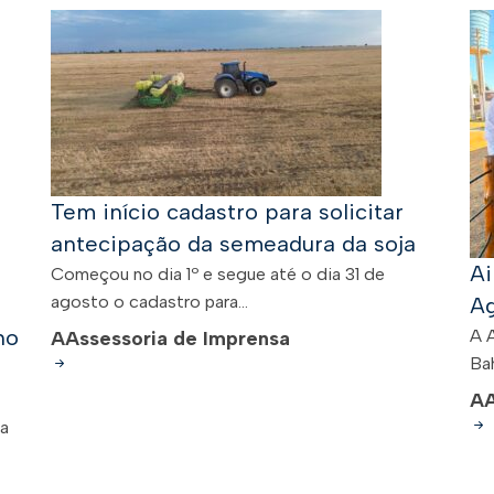
Tem início cadastro para solicitar
antecipação da semeadura da soja
Ai
Começou no dia 1º e segue até o dia 31 de
agosto o cadastro para...
Ag
no
A 
A
Assessoria de Imprensa
Bah
A
 a