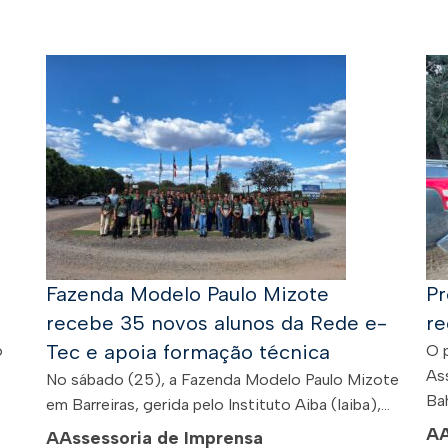
Fazenda Modelo Paulo Mizote
Pr
recebe 35 novos alunos da Rede e-
re
Tec e apoia formação técnica
o
O 
As
No sábado (25), a Fazenda Modelo Paulo Mizote
Bah
em Barreiras, gerida pelo Instituto Aiba (Iaiba),...
A
A
Assessoria de Imprensa