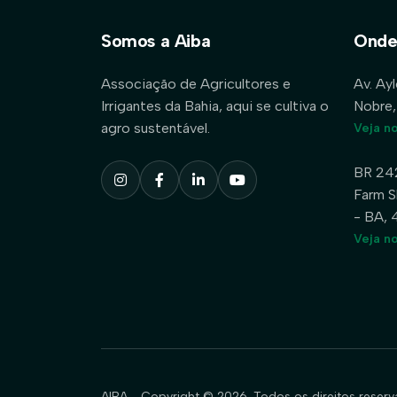
Somos a Aiba
Onde
Associação de Agricultores e
Av. Ay
Irrigantes da Bahia, aqui se cultiva o
Nobre,
agro sustentável.
Veja n
BR 24
Farm S
- BA,
Veja n
AIBA - Copyright © 2026. Todos os direitos reserv