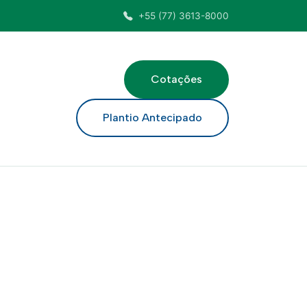
+55 (77) 3613-8000
Cotações
ar
Plantio Antecipado