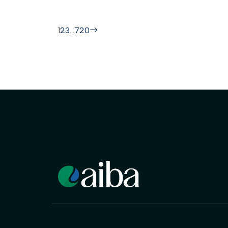
1
2
3
…
720