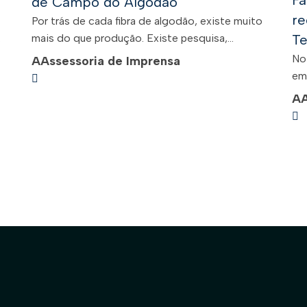
Fa
de Campo do Algodão
re
Por trás de cada fibra de algodão, existe muito
.
mais do que produção. Existe pesquisa,...
Te
No
A
Assessoria de Imprensa
em 
A