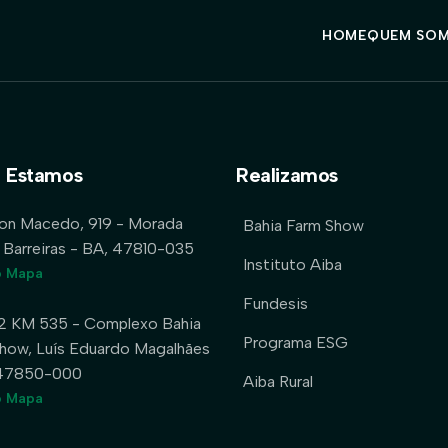
HOME
QUEM SO
 Estamos
Realizamos
lon Macedo, 919 - Morada
Bahia Farm Show
 Barreiras - BA, 47810-035
Instituto Aiba
o Mapa
Fundesis
2 KM 535 - Complexo Bahia
Programa ESG
how, Luís Eduardo Magalhães
 47850-000
Aiba Rural
o Mapa