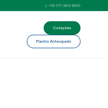
+55 (77) 3613-8000
Cotações
ar
Plantio Antecipado