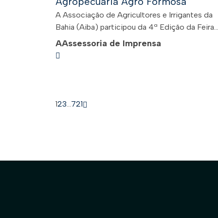
Agropecuária Agro Formosa
A Associação de Agricultores e Irrigantes da
Bahia (Aiba) participou da 4ª Edição da Feira..
A
Assessoria de Imprensa
1
2
3
…
721