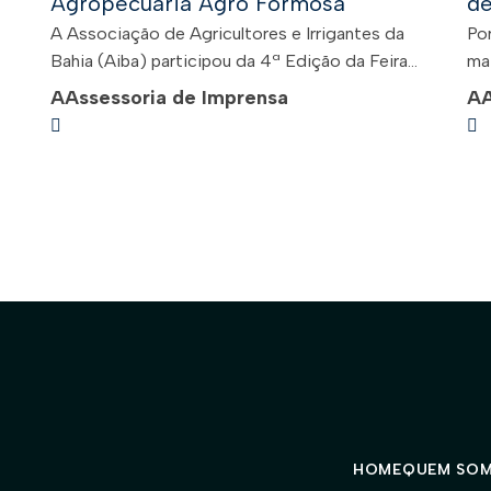
Agropecuária Agro Formosa
d
A Associação de Agricultores e Irrigantes da
Por
Bahia (Aiba) participou da 4ª Edição da Feira...
mai
A
Assessoria de Imprensa
A
HOME
QUEM SO