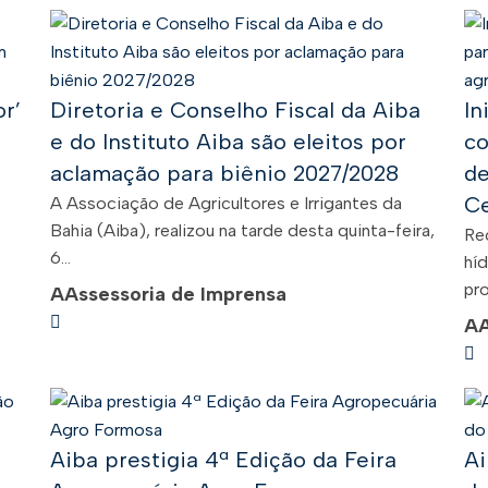
r’
Diretoria e Conselho Fiscal da Aiba
In
e do Instituto Aiba são eleitos por
co
aclamação para biênio 2027/2028
de
Ce
A Associação de Agricultores e Irrigantes da
Bahia (Aiba), realizou na tarde desta quinta-feira,
Re
6...
híd
pro
A
Assessoria de Imprensa
A
Aiba prestigia 4ª Edição da Feira
Ai