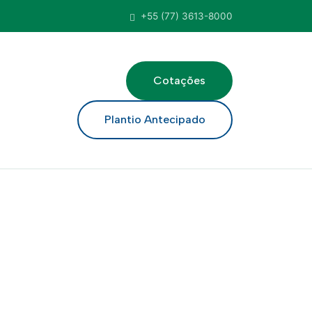
+55 (77) 3613-8000
Cotações
ar
Plantio Antecipado