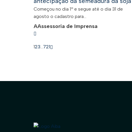
antecipação da semeadura da soja
Começou no dia 1º e segue até o dia 31 de
agosto o cadastro para...
A
Assessoria de Imprensa
1
2
3
…
721