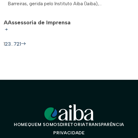
Barreiras, gerida pelo Instituto Aiba (Iaiba),...
A
Assessoria de Imprensa
1
2
3
…
721
HOME
QUEM SOMOS
DIRETORIA
TRANSPARÊNCIA
PRIVACIDADE