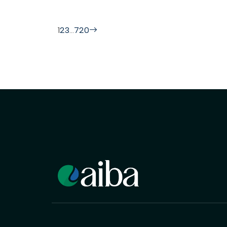
1
2
3
…
720