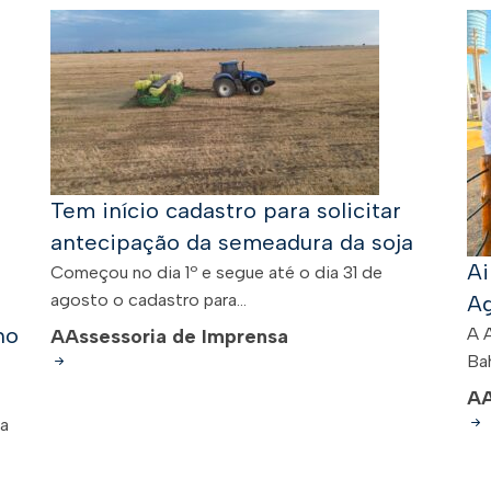
Tem início cadastro para solicitar
antecipação da semeadura da soja
Ai
Começou no dia 1º e segue até o dia 31 de
agosto o cadastro para...
Ag
no
A 
A
Assessoria de Imprensa
Bah
A
 a