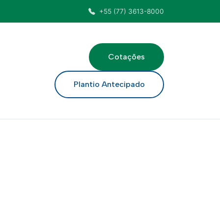
+55 (77) 3613-8000
Cotações
ar
Plantio Antecipado