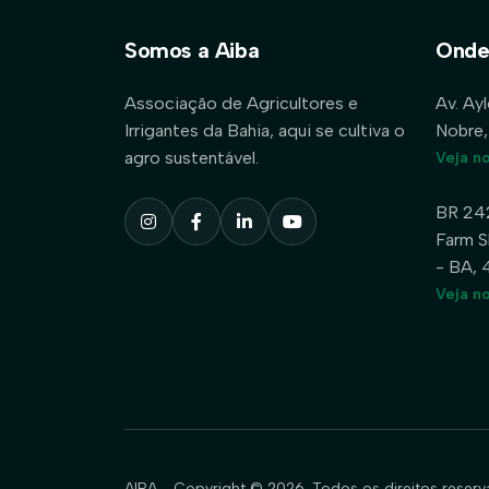
Somos a Aiba
Onde
Associação de Agricultores e
Av. Ay
Irrigantes da Bahia, aqui se cultiva o
Nobre,
agro sustentável.
Veja n
BR 24
Farm S
- BA,
Veja n
AIBA - Copyright © 2026. Todos os direitos reserv