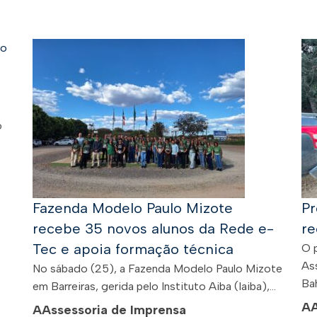
o
Fazenda Modelo Paulo Mizote
Pr
recebe 35 novos alunos da Rede e-
re
Tec e apoia formação técnica
O 
As
No sábado (25), a Fazenda Modelo Paulo Mizote
Bah
em Barreiras, gerida pelo Instituto Aiba (Iaiba),...
A
A
Assessoria de Imprensa