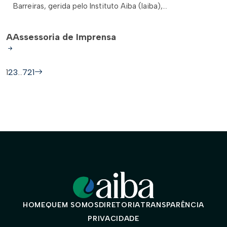
Barreiras, gerida pelo Instituto Aiba (Iaiba),...
A
Assessoria de Imprensa
1
2
3
…
721
HOME
QUEM SOMOS
DIRETORIA
TRANSPARÊNCIA
PRIVACIDADE