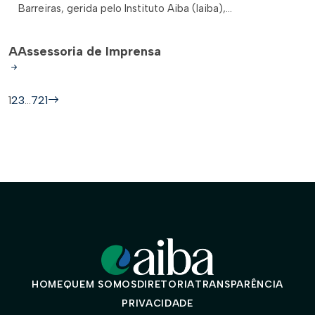
Barreiras, gerida pelo Instituto Aiba (Iaiba),...
A
Assessoria de Imprensa
1
2
3
…
721
HOME
QUEM SOMOS
DIRETORIA
TRANSPARÊNCIA
PRIVACIDADE