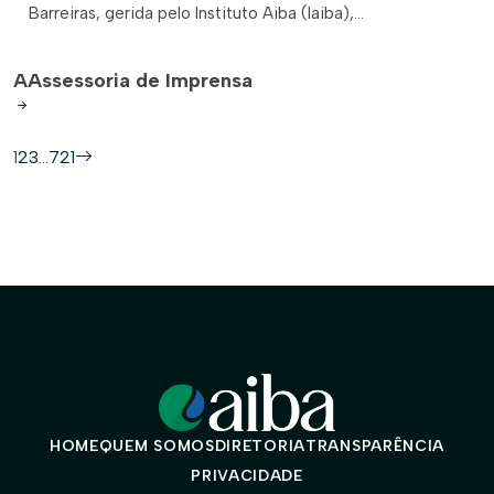
Barreiras, gerida pelo Instituto Aiba (Iaiba),...
A
Assessoria de Imprensa
1
2
3
…
721
HOME
QUEM SOMOS
DIRETORIA
TRANSPARÊNCIA
PRIVACIDADE