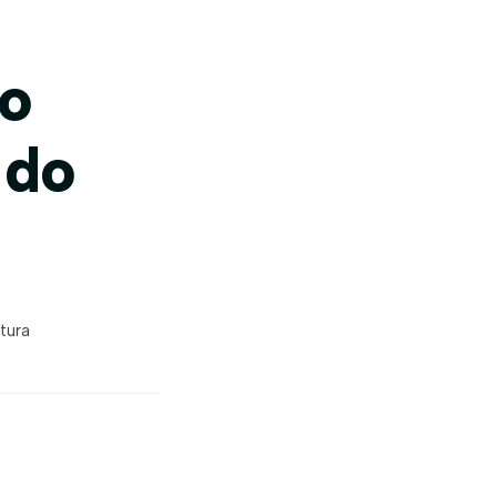
do
 do
tura