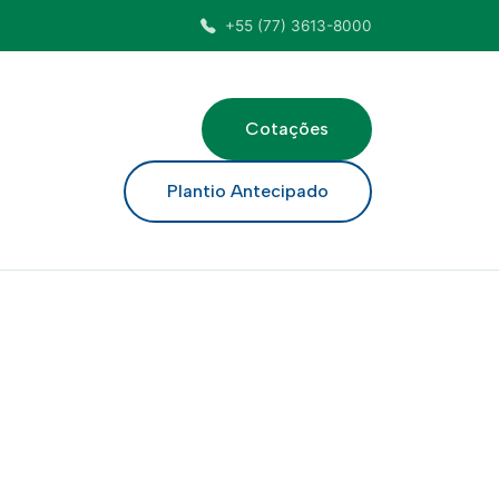
+55 (77) 3613-8000
Cotações
ar
Plantio Antecipado