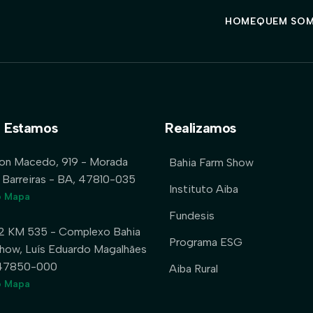
HOME
QUEM SO
 Estamos
Realizamos
lon Macedo, 919 - Morada
Bahia Farm Show
 Barreiras - BA, 47810-035
Instituto Aiba
o Mapa
Fundesis
2 KM 535 - Complexo Bahia
Programa ESG
how, Luís Eduardo Magalhães
 47850-000
Aiba Rural
o Mapa