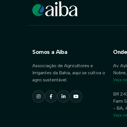
Somos a Aiba
Onde
Associação de Agricultores e
Av. Ay
Irrigantes da Bahia, aqui se cultiva o
Nobre,
agro sustentável.
Veja n
BR 24
Farm S
- BA,
Veja n