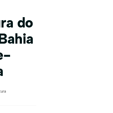
ura do
 Bahia
e-
a
tura