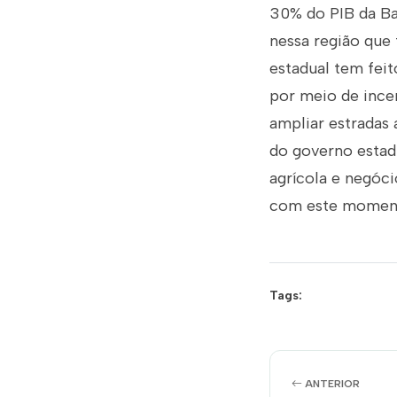
30% do PIB da Ba
nessa região que
estadual tem fei
por meio de incen
ampliar estradas 
do governo estadu
agrícola e negóc
com este momento
Tags:
ANTERIOR