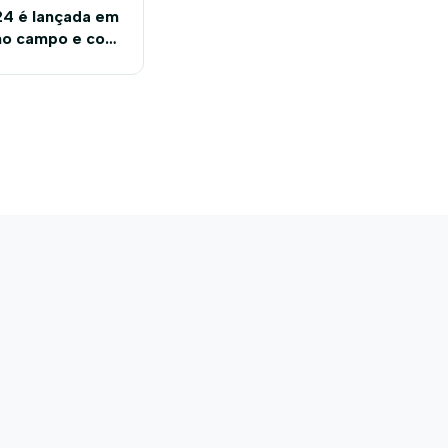
24 é lançada em
 no campo e com
lidada para novo
orde de público