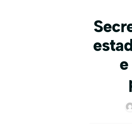
Secre
estad
e