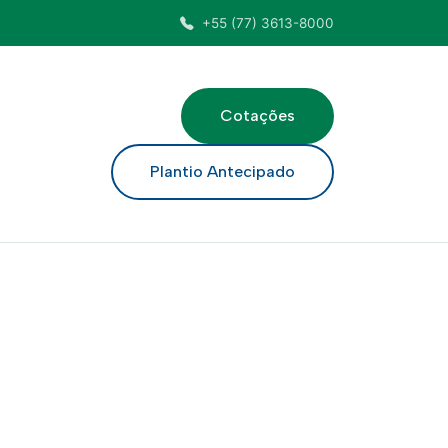
+55 (77) 3613-8000
Cotações
ar
Plantio Antecipado