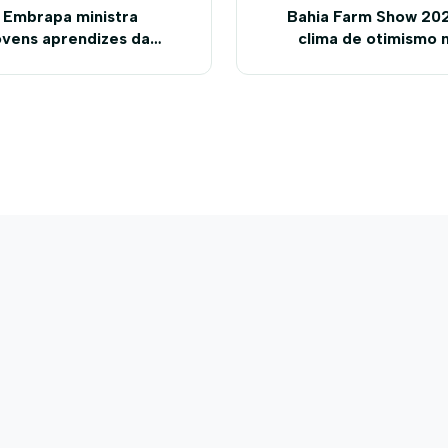
 Embrapa ministra
Bahia Farm Show 20
ovens aprendizes da
clima de otimismo
o
infraestrutura conso
rec