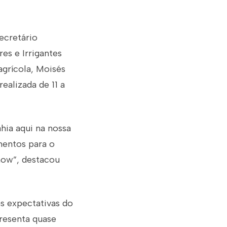
ecretário
res e Irrigantes
agrícola, Moisés
ealizada de 11 a
hia aqui na nossa
mentos para o
how”, destacou
as expectativas do
resenta quase