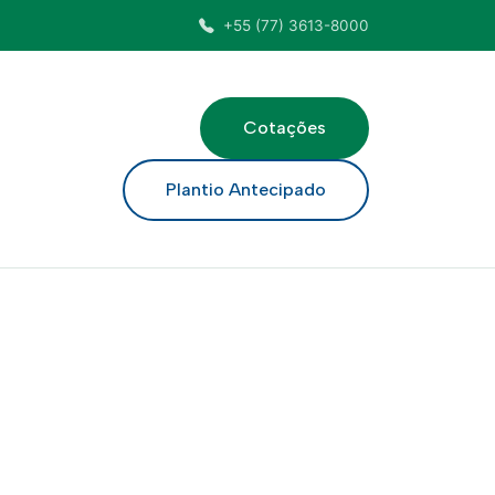
+55 (77) 3613-8000
Cotações
ar
Plantio Antecipado