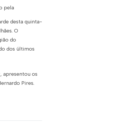
o pela
rde desta quinta-
lhães. O
gião do
do dos últimos
r, apresentou os
ernardo Pires.