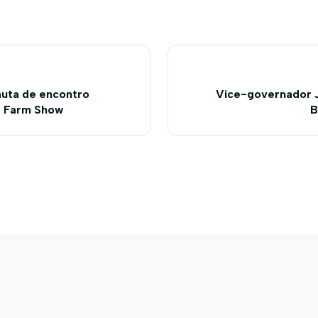
uta de encontro
Vice-governador J
durante a Bahia Farm Show
B