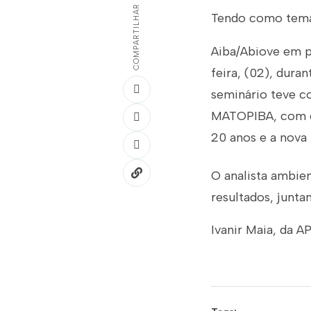
COMPARTILHAR
Tendo como temát
Aiba/Abiove em p
feira, (02), dura
seminário teve c
MATOPIBA, com ên
20 anos e a nova 
O analista ambien
resultados, junt
Ivanir Maia, da 