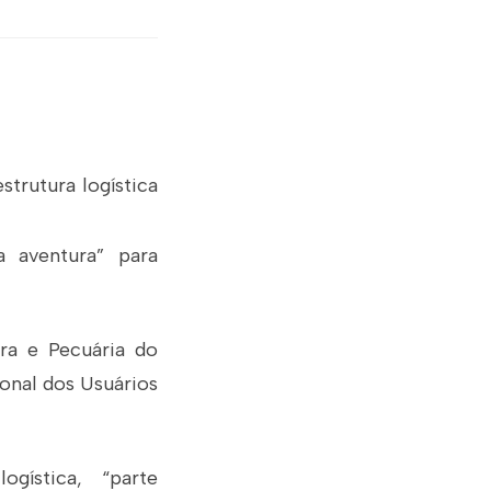
strutura logística
a aventura” para
ura e Pecuária do
ional dos Usuários
gística, “parte