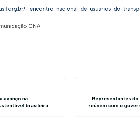
asil.org.br/i-encontro-nacional-de-usuarios-do-trans
omunicação CNA
a avanço na
Representantes do 
stentável brasileira
reúnem com o govern