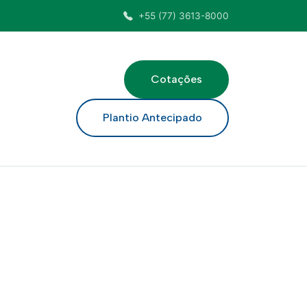
+55 (77) 3613-8000
Cotações
ar
Plantio Antecipado