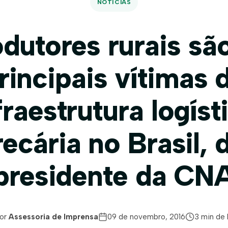
NOTÍCIAS
dutores rurais sã
rincipais vítimas 
fraestrutura logíst
recária no Brasil, d
presidente da CN
or
Assessoria de Imprensa
09 de novembro, 2016
3 min de 