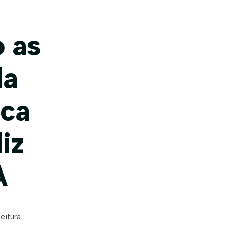
o as
da
ica
iz
A
leitura