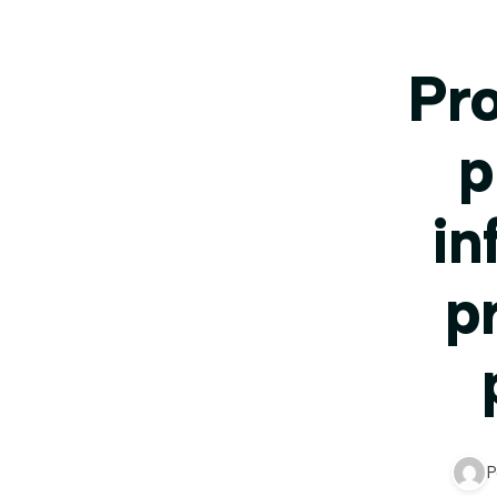
Pro
p
in
p
P