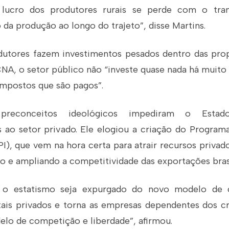
 lucro dos produtores rurais se perde com o tra
o da produção ao longo do trajeto”, disse Martins.
utores fazem investimentos pesados dentro das prop
CNA, o setor público não “investe quase nada há muito
impostos que são pagos”.
 preconceitos ideológicos impediram o Estado
s ao setor privado. Ele elogiou a criação do Program
I), que vem na hora certa para atrair recursos priva
o e ampliando a competitividade das exportações brasi
 o estatismo seja expurgado do novo modelo de c
tais privados e torna as empresas dependentes dos cr
lo de competição e liberdade”, afirmou.