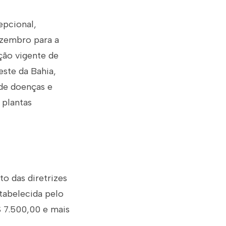
epcional,
dezembro para a
ção vigente de
este da Bahia,
 de doenças e
 plantas
o das diretrizes
tabelecida pelo
$ 7.500,00 e mais