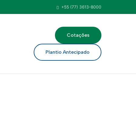
+55 (77) 3613-8000
Cotações
ar
Plantio Antecipado