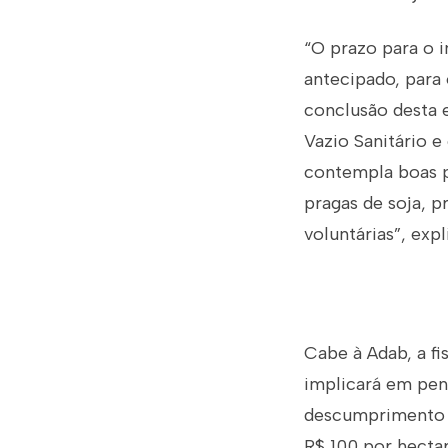
“O prazo para o i
antecipado, para 
conclusão desta e
Vazio Sanitário e
contempla boas p
pragas de soja, p
voluntárias”, exp
Cabe à Adab, a fi
implicará em pena
descumprimento da
R$ 100 por hectar