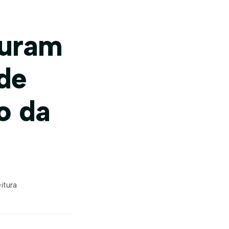
curam
de
o da
itura