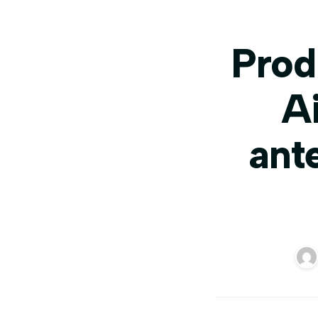
Prod
A
ant