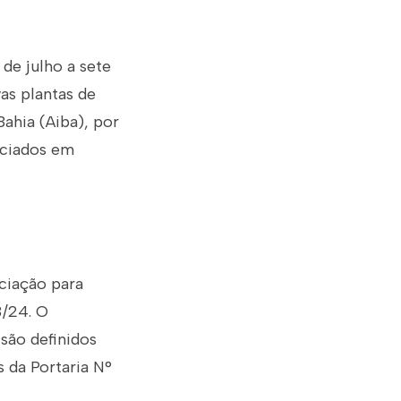
de julho a sete
as plantas de
Bahia (Aiba), por
ociados em
ociação para
3/24. O
são definidos
 da Portaria N°