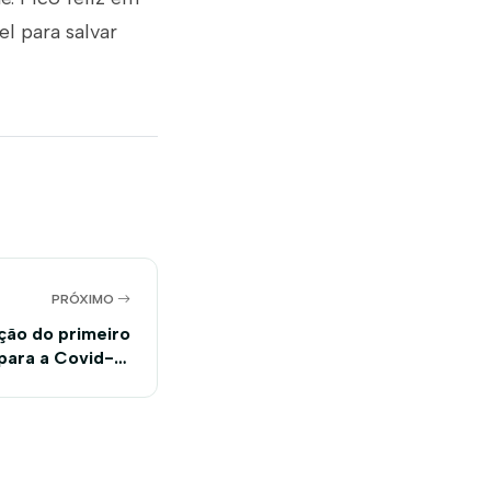
l para salvar
PRÓXIMO
ção do primeiro
 para a Covid-19
 Oeste da Bahia