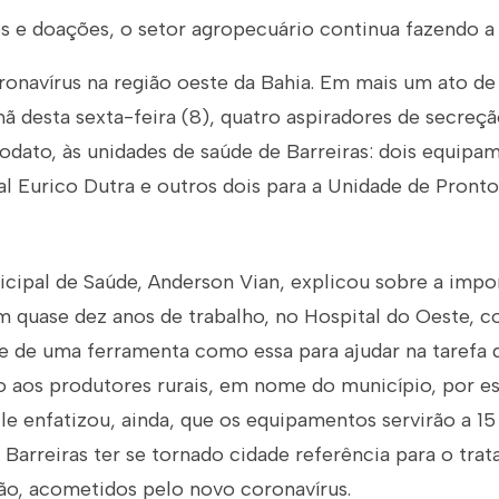
s e doações, o setor agropecuário continua fazendo a 
ronavírus na região oeste da Bahia. Em mais um ato de
ã desta sexta-feira (8), quatro aspiradores de secreç
dato, às unidades de saúde de Barreiras: dois equipa
al Eurico Dutra e outros dois para a Unidade de Pront
icipal de Saúde, Anderson Vian, explicou sobre a impo
m quase dez anos de trabalho, no Hospital do Oeste, c
e de uma ferramenta como essa para ajudar na tarefa de
ço aos produtores rurais, em nome do município, por e
. Ele enfatizou, ainda, que os equipamentos servirão a 1
 Barreiras ter se tornado cidade referência para o tra
ião, acometidos pelo novo coronavírus.