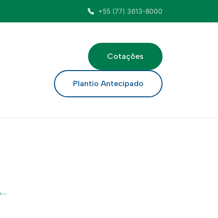
+55 (77) 3613-8000
Cotações
ar
Plantio Antecipado
..