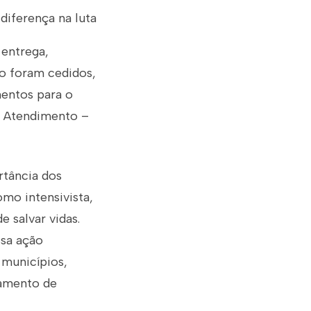
diferença na luta
 entrega,
ão foram cedidos,
mentos para o
o Atendimento –
rtância dos
omo intensivista,
 salvar vidas.
ssa ação
5 municípios,
tamento de