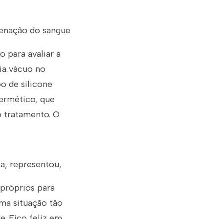
genação do sangue
 para avaliar a
ia vácuo no
bo de silicone
hermético, que
o tratamento. O
a, representou,
 próprios para
ma situação tão
e. Fico feliz em