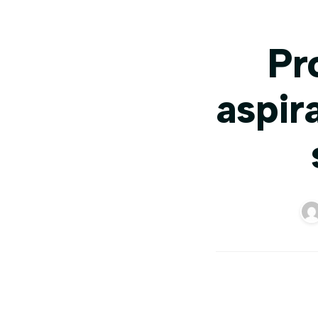
Pr
aspir