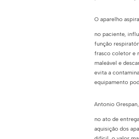
O aparelho aspir
no paciente, infl
função respiratór
frasco coletor e 
maleável e descar
evita a contamin
equipamento pode
Antonio Grespan,
no ato de entreg
aquisição dos ap
difícil, o valor 