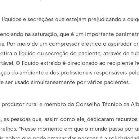
a líquidos e secreções que estejam prejudicando a oxi
uenciando na saturação, que é um importante parâmetro
ia. Por meio de um compressor elétrico o aspirador cr
retira o líquido ou secreção do paciente, através de tu
tável. O líquido extraído é direcionado ao recipiente 
ação do ambiente e dos profissionais responsáveis pel
 ser usado simultaneamente por vários pacientes.
 produtor rural e membro do Conselho Técnico da Aib
a, as pessoas que, assim como ele, dedicaram recursos
arelhos. “Nesse momento em que o mundo passa por u
mais nobre que pode emanar das pessoas é a solidariedad