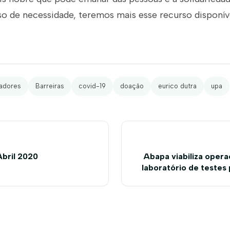
o de necessidade, teremos mais esse recurso disponíve
radores
Barreiras
covid-19
doação
eurico dutra
upa
Abril 2020
Abapa viabiliza opera
laboratório de testes
no