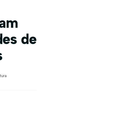
oam
des de
s
tura