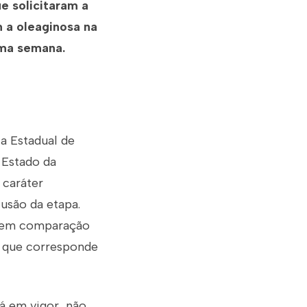
e solicitaram a
 a oleaginosa na
uma semana.
ia Estadual de
 Estado da
 caráter
usão da etapa.
e em comparação
, que corresponde
tá em vigor, não