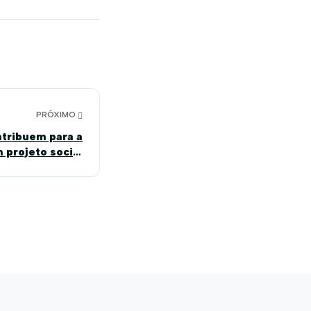
PRÓXIMO
ntribuem para a
 projeto social
ei em Barreiras