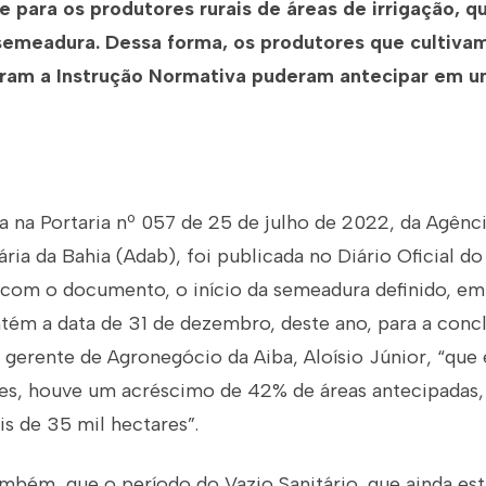
 para os produtores rurais de áreas de irrigação, qu
semeadura. Dessa forma, os produtores que cultivam
iram a Instrução Normativa puderam antecipar em 
a na Portaria nº 057 de 25 de julho de 2022, da Agênc
ia da Bahia (Adab), foi publicada no Diário Oficial do
 com o documento, o início da semeadura definido, em
tém a data de 31 de dezembro, deste ano, para a concl
gerente de Agronegócio da Aiba, Aloísio Júnior, “qu
res, houve um acréscimo de 42% de áreas antecipadas
s de 35 mil hectares”.
ambém, que o período do Vazio Sanitário, que ainda es