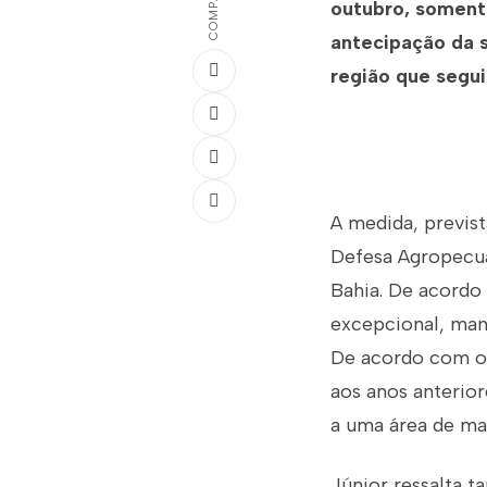
outubro, somente
antecipação da 
região que segu
A medida, previst
Defesa Agropecuár
Bahia. De acordo
excepcional, man
De acordo com o 
aos anos anterio
a uma área de mai
Júnior ressalta t