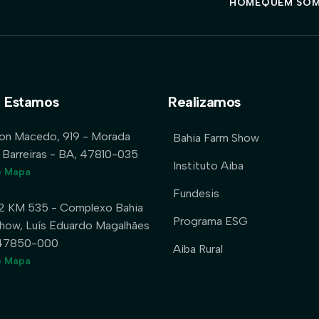
HOME
QUEM SO
 Estamos
Realizamos
lon Macedo, 919 - Morada
Bahia Farm Show
 Barreiras - BA, 47810-035
Instituto Aiba
o Mapa
Fundesis
2 KM 535 - Complexo Bahia
Programa ESG
how, Luís Eduardo Magalhães
 47850-000
Aiba Rural
o Mapa