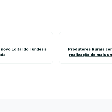
novo Edital do Fundesis
Produtores Rurais co
ada
realização de mais um
na Miqu