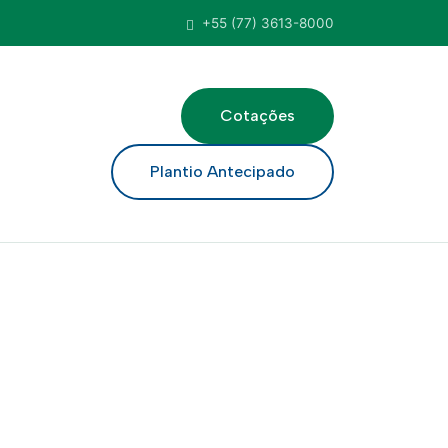
+55 (77) 3613-8000
Cotações
ar
Plantio Antecipado