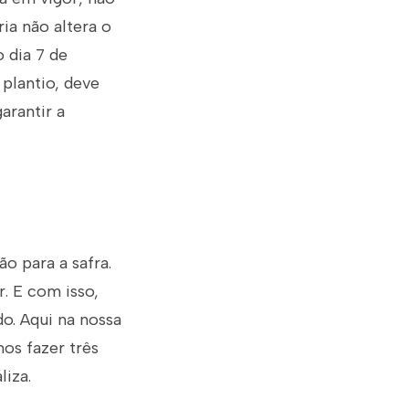
ia não altera o
o dia 7 de
 plantio, deve
arantir a
o para a safra.
. E com isso,
o. Aqui na nossa
os fazer três
liza.