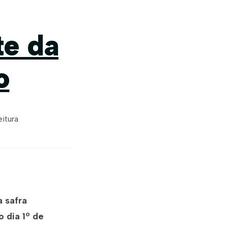
te da
o
eitura
 safra
 dia 1º de