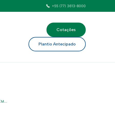
+55 (77) 3613-8000
Cotações
ar
Plantio Antecipado
M...