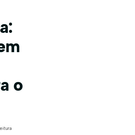
a:
 em
a o
eitura