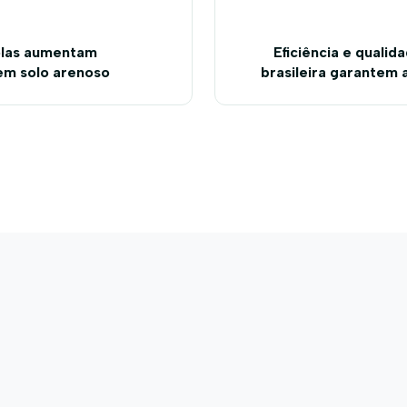
olas aumentam
Eficiência e quali
em solo arenoso
brasileira garantem 
para a população, d