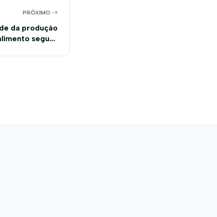
PRÓXIMO
dade da produção
alimento seguro
iz Presidente da
CNA