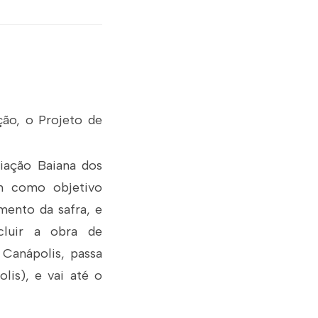
ão, o Projeto de
iação Baiana dos
m como objetivo
mento da safra, e
cluir a obra de
 Canápolis, passa
lis), e vai até o