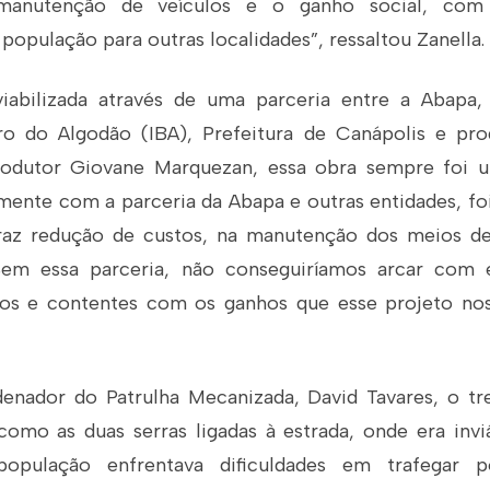
manutenção de veículos e o ganho social, com 
opulação para outras localidades”, ressaltou Zanella.
 viabilizada através de uma parceria entre a Abapa,
eiro do Algodão (IBA), Prefeitura de Canápolis e pro
produtor Giovane Marquezan, essa obra sempre foi
mente com a parceria da Abapa e outras entidades, foi 
traz redução de custos, na manutenção dos meios de
 Sem essa parceria, não conseguiríamos arcar com e
tos e contentes com os ganhos que esse projeto nos
nador do Patrulha Mecanizada, David Tavares, o tr
 como as duas serras ligadas à estrada, onde era invi
opulação enfrentava dificuldades em trafegar p