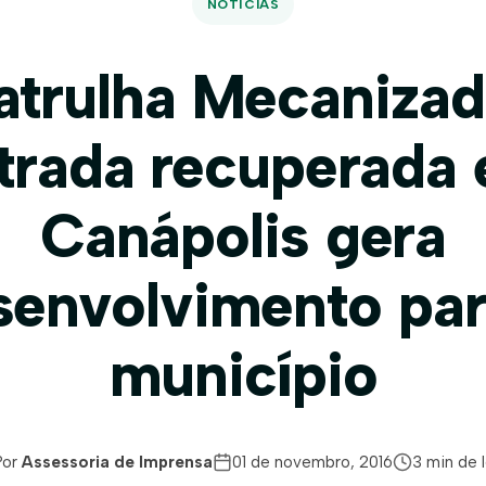
NOTÍCIAS
atrulha Mecanizad
trada recuperada
Canápolis gera
senvolvimento par
município
Por
Assessoria de Imprensa
01 de novembro, 2016
3 min de l