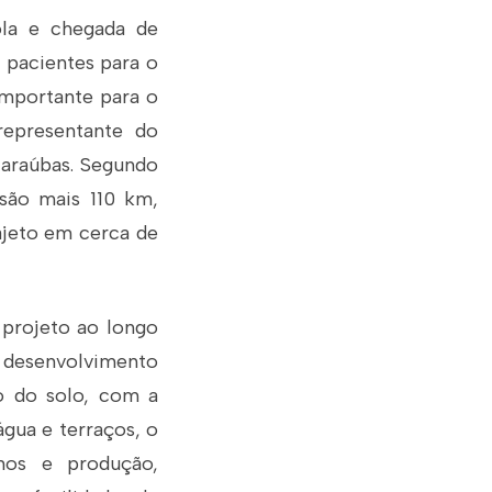
ola e chegada de
 pacientes para o
importante para o
representante do
Caraúbas. Segundo
são mais 110 km,
ajeto em cerca de
 projeto ao longo
 desenvolvimento
o do solo, com a
água e terraços, o
mos e produção,