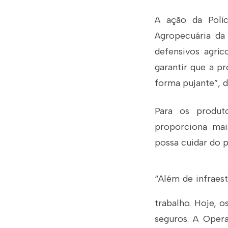
A ação da Polí
Agropecuária da 
defensivos agríc
garantir que a p
forma pujante”, d
Para os produt
proporciona mai
possa cuidar do p
“Além de infraest
trabalho. Hoje, o
seguros. A Opera