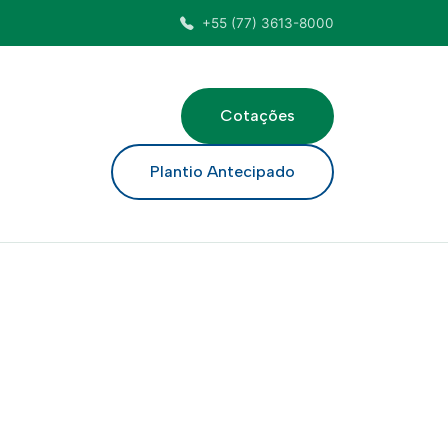
+55 (77) 3613-8000
Cotações
ar
Plantio Antecipado