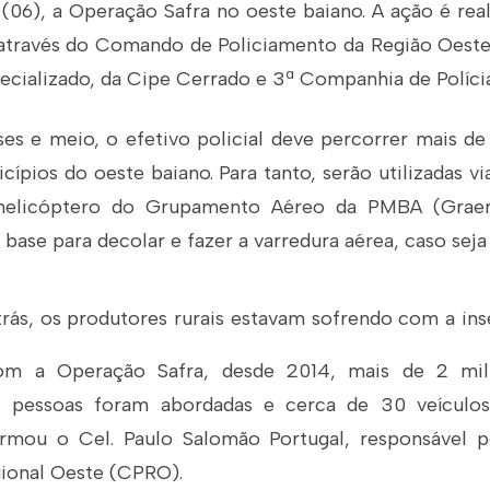
 (06), a Operação Safra no oeste baiano. A ação é real
, através do Comando de Policiamento da Região Oes
ecializado, da Cipe Cerrado e 3ª Companhia de Polícia
es e meio, o efetivo policial deve percorrer mais de
cípios do oeste baiano. Para tanto, serão utilizadas vi
helicóptero do Grupamento Aéreo da PMBA (Graer
base para decolar e fazer a varredura aérea, caso seja
rás, os produtores rurais estavam sofrendo com a in
Com a Operação Safra, desde 2014, mais de 2 mil
il pessoas foram abordadas e cerca de 30 veículo
firmou o Cel. Paulo
Salomão
Portugal, responsável
ional Oeste (CPRO).