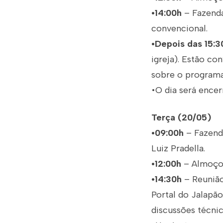
•14:00h
– Fazenda
convencional.
•Depois das 15:3
igreja). Estão c
sobre o programa 
•O dia será ence
Terça (20/05)
•09:00h
– Fazend
Luiz Pradella.
•12:00h
– Almoço 
•14:30h
– Reunião
Portal do Jalapã
discussões técni