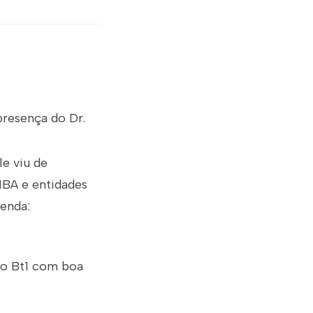
presença do Dr.
le viu de
IBA e entidades
genda:
ão Bt1 com boa