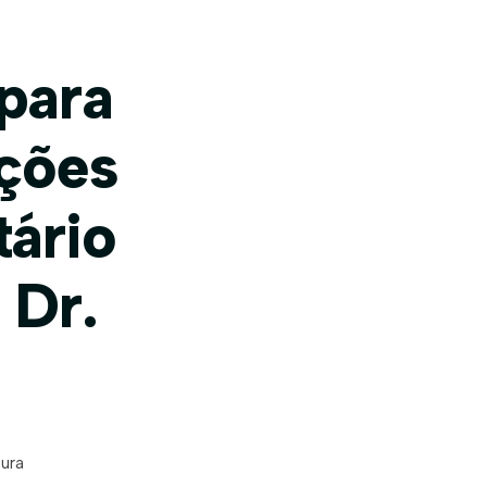
para
ações
tário
 Dr.
tura