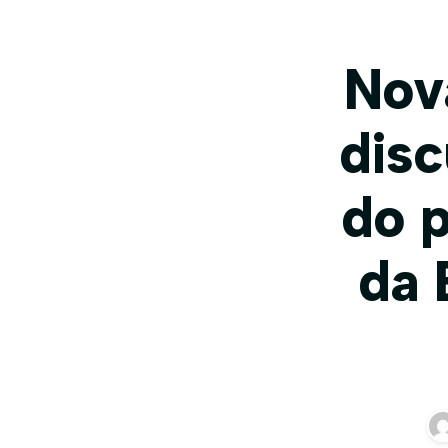
Nov
disc
do p
da 