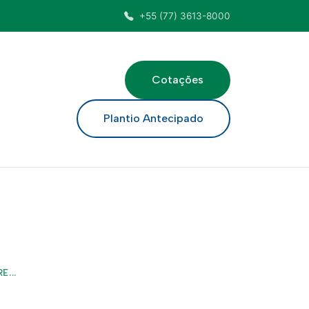
+55 (77) 3613-8000
Cotações
ar
Plantio Antecipado
...