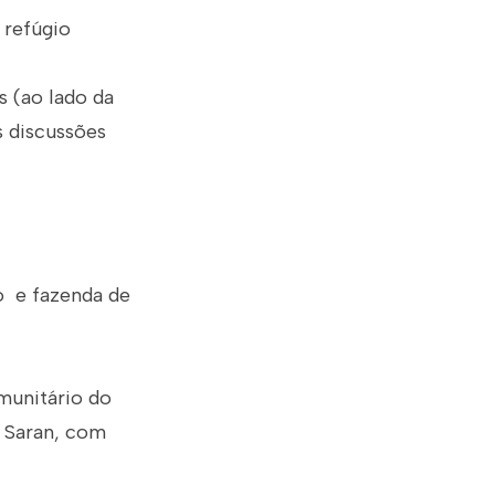
 refúgio
s (ao lado da
s discussões
o e fazenda de
munitário do
o Saran, com