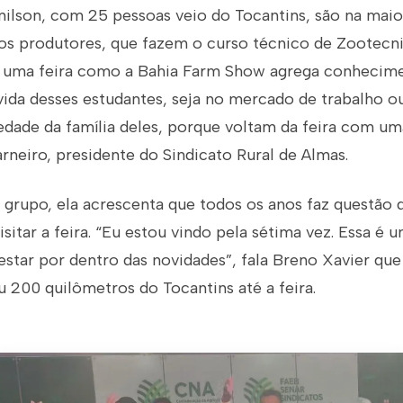
ilson, com 25 pessoas veio do Tocantins, são na maior
s produtores, que fazem o curso técnico de Zootecni
ar uma feira como a Bahia Farm Show agrega conhecime
 vida desses estudantes, seja no mercado de trabalho 
edade da família deles, porque voltam da feira com um
rneiro, presidente do Sindicato Rural de Almas.
 grupo, ela acrescenta que todos os anos faz questão 
isitar a feira. “Eu estou vindo pela sétima vez. Essa é 
estar por dentro das novidades”, fala Breno Xavier q
u 200 quilômetros do Tocantins até a feira.