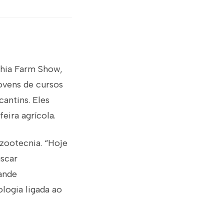
ahia Farm Show,
ovens de cursos
cantins. Eles
ira agrícola.
 zootecnia. “Hoje
uscar
rande
logia ligada ao