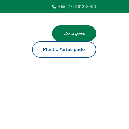
+55 (77) 3613-8000
Cotações
ar
Plantio Antecipado
..