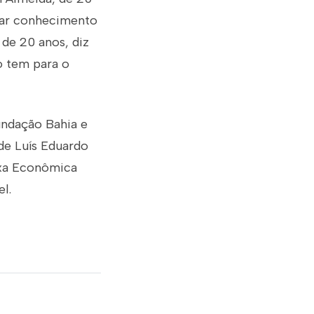
tar conhecimento
 de 20 anos, diz
o tem para o
undação Bahia e
de Luís Eduardo
ixa Econômica
l.