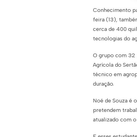
Conhecimento par
feira (13), també
cerca de 400 qui
tecnologias do a
O grupo com 32 p
Agrícola do Sert
técnico em agrop
duração.
Noé de Souza é o
pretendem trabalh
atualizado com o
E esses estudant