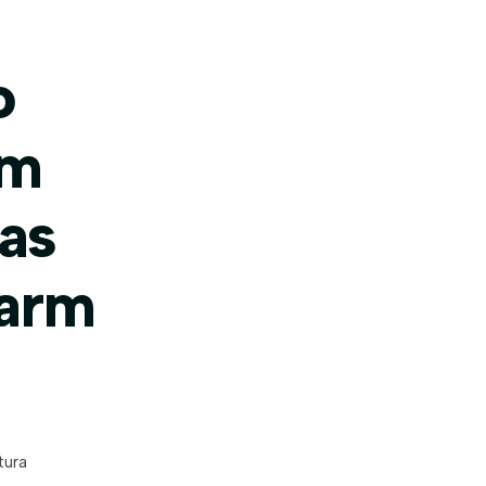
o
am
as
Farm
tura