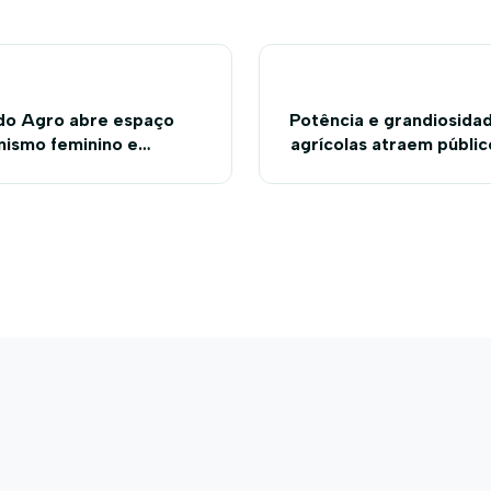
do Agro abre espaço
Potência e grandiosida
nismo feminino e
agrícolas atraem públic
ional na Bahia Farm