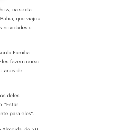
how, na sexta
Bahia, que viajou
s novidades e
cola Família
Eles fazem curso
o anos de
os deles
. “Estar
te para eles”.
n Almeida, de 20