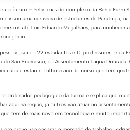
a o futuro – Pelas ruas do complexo da Bahia Farm S
m passou uma caravana de estudantes de Paratinga, na 
lômetros até Luis Eduardo Magalhães, para conhecer a
gronegócio.
essoas, sendo 22 estudantes e 10 professores, é da Es
ão do São Francisco, do Assentamento Lagoa Dourada. 
ecuária e estão no último ano do curso que tem quatr
 coordenador pedagógico da turma e explica que muit
ar aqui na região, já outros vão atuar no assentamento
 que tem de mais novo em tecnologia é muito importan
es em breve vão encarar o mercado de trabalho. Adria