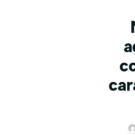
a
c
car