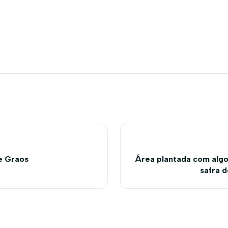
de Grãos
Área plantada com alg
safra 