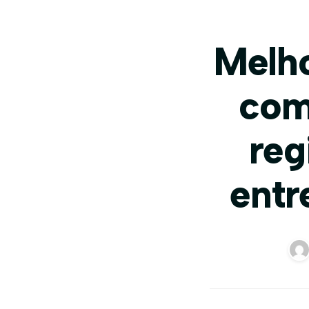
Melho
com
reg
entr