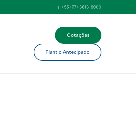
+55 (77) 3613-8000
Cotações
ar
Plantio Antecipado