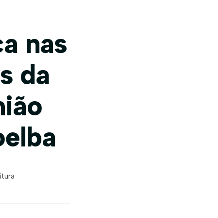
ca nas
s da
nião
oelba
itura