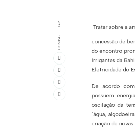
COMPARTILHAR
Tratar sobre a am
concessão de bene
do encontro prom
Irrigantes da Bah
Eletricidade do E
De acordo com 
possuem energia
oscilação da te
´água, algodoeira
criação de novas