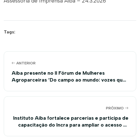
Assessoria de Imprensa Aiba – 24.3.2026
Tags:
ANTERIOR
Aiba presente no II Fórum de Mulheres
Agroparceiras ‘Do campo ao mundo: vozes que
lideram, mãos que cultivam’
PRÓXIMO
Instituto Aiba fortalece parcerias e participa de
capacitação do Incra para ampliar o acesso às
políticas públicas no campo