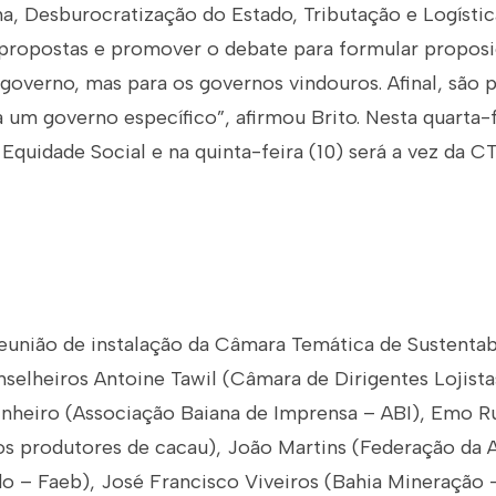
a, Desburocratização do Estado, Tributação e Logísti
 propostas e promover o debate para formular propos
governo, mas para os governos vindouros. Afinal, são 
 um governo específico”, afirmou Brito. Nesta quarta-f
 Equidade Social e na quinta-feira (10) será a vez da C
reunião de instalação da Câmara Temática de Sustentab
nselheiros Antoine Tawil (Câmara de Dirigentes Lojist
inheiro (Associação Baiana de Imprensa – ABI), Emo R
os produtores de cacau), João Martins (Federação da A
do – Faeb), José Francisco Viveiros (Bahia Mineração 