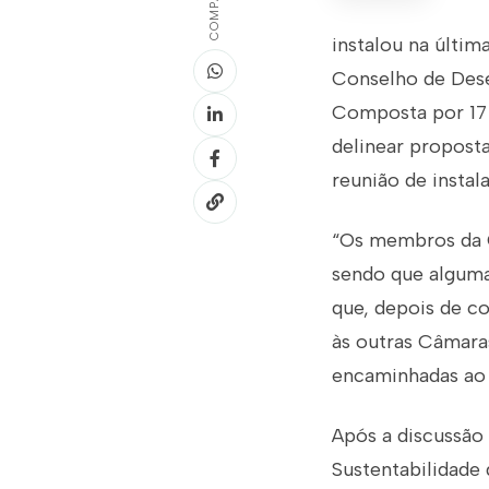
instalou na últim
Conselho de Dese
Composta por 17 
delinear proposta
reunião de instal
“Os membros da C
sendo que alguma
que, depois de c
às outras Câmara
encaminhadas ao G
Após a discussão 
Sustentabilidade