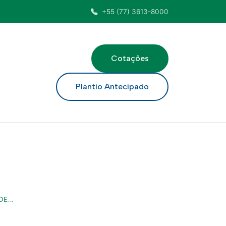
+55 (77) 3613-8000
Cotações
ar
Plantio Antecipado
E...