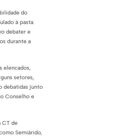
bilidade do
lado à pasta.
vo debater e
dos durante a
s elencados,
guns setores,
o debatidas junto
do Conselho e
a CT de
 como Semiárido,