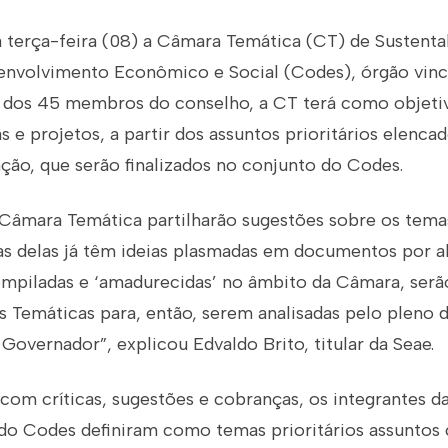
a terça-feira (08) a Câmara Temática (CT) de Sustenta
nvolvimento Econômico e Social (Codes), órgão vincu
dos 45 membros do conselho, a CT terá como objeti
s e projetos, a partir dos assuntos prioritários elenca
ação, que serão finalizados no conjunto do Codes.
âmara Temática partilharão sugestões sobre os tema
s delas já têm ideias plasmadas em documentos por al
ompiladas e ‘amadurecidas’ no âmbito da Câmara, serã
s Temáticas para, então, serem analisadas pelo pleno 
overnador”, explicou Edvaldo Brito, titular da Seae.
com críticas, sugestões e cobranças, os integrantes d
 do Codes definiram como temas prioritários assuntos