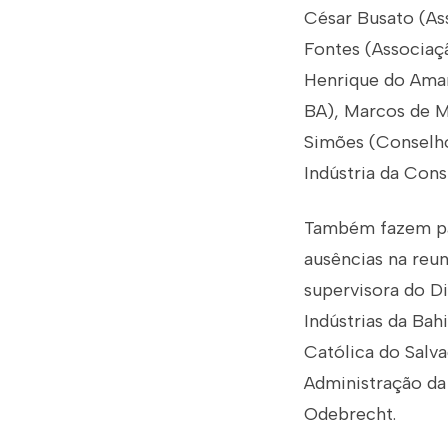
César Busato (Ass
Fontes (Associaç
Henrique do Amara
BA), Marcos de M
Simões (Conselho
Indústria da Con
Também fazem par
ausências na reun
supervisora do Di
Indústrias da Bah
Católica do Salv
Administração da
Odebrecht.