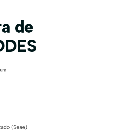
ra de
CODES
tura
tado (Seae)