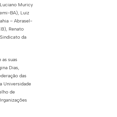
, Luciano Muricy
demi-BA), Luiz
ahia – Abrasel-
CB), Renato
Sindicato da
 as suas
ina Dias,
Federação das
da Universidade
elho de
 Organizações