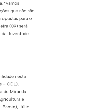
ca. “Vamos
ições que não são
propostas para o
eira (09) será
T da Juventude.
ilidade nesta
as – CDL),
ui de Miranda
gricultura e
– Bamin), Júlio