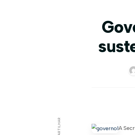
Gove
sust
COMPARTILHAR
A Secr