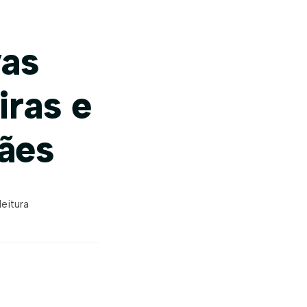
vas
iras e
ães
leitura