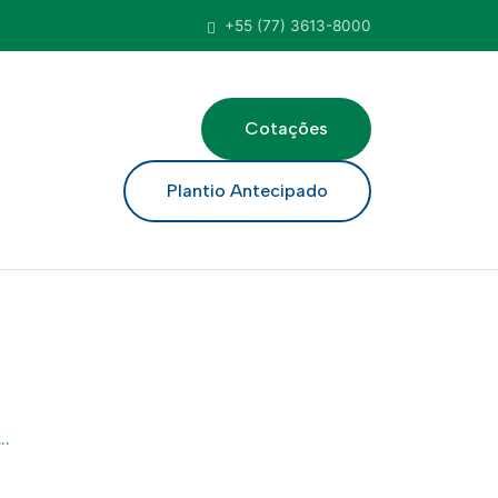
+55 (77) 3613-8000
Cotações
ar
Plantio Antecipado
..