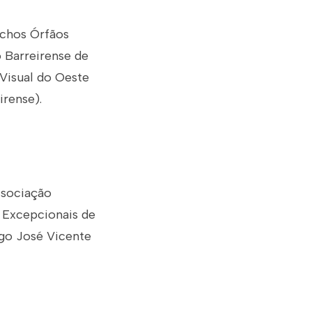
ichos Órfãos
 Barreirense de
Visual do Oeste
rense).
ssociação
 Excepcionais de
go José Vicente