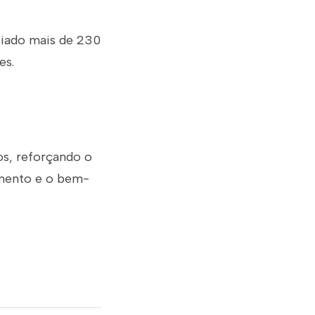
ciado mais de 230
es.
os, reforçando o
imento e o bem-