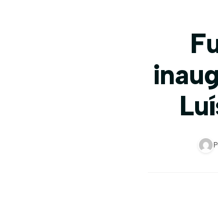
Fu
inaug
Lu
P