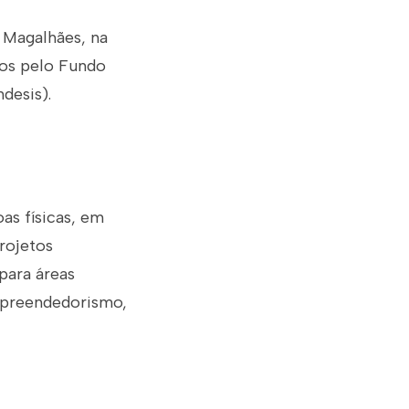
o Magalhães, na
dos pelo Fundo
desis).
as físicas, em
projetos
para áreas
empreendedorismo,