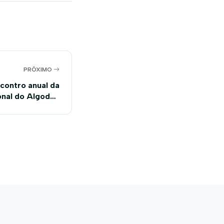
PRÓXIMO
contro anual da
onal do Algodão
na Inglaterra