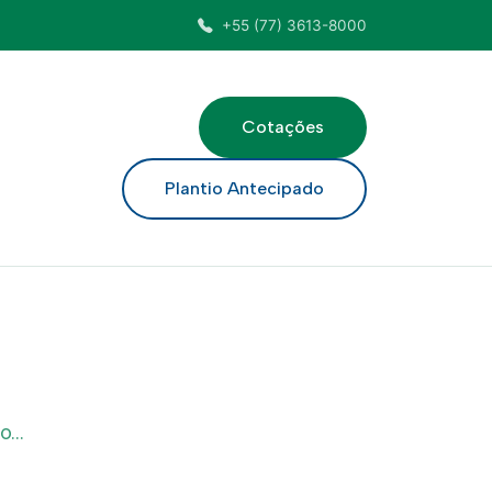
+55 (77) 3613-8000
Cotações
ar
Plantio Antecipado
...