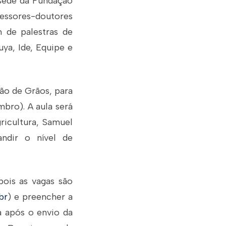
 sede da Fundação
essores-doutores
 de palestras de
ya, Ide, Equipe e
ão de Grãos, para
bro). A aula será
gricultura, Samuel
andir o nível de
pois as vagas são
br
) e preencher a
da após o envio da