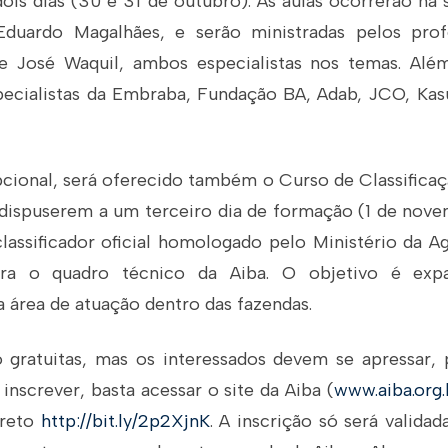
dois dias (30 e 31 de outubro). As aulas ocorrerão na
Eduardo Magalhães, e serão ministradas pelos prof
e José Waquil, ambos especialistas nos temas. Além
pecialistas da Embraba, Fundação BA, Adab, JCO, Kasu
onal, será oferecido também o Curso de Classificaç
 dispuserem a um terceiro dia de formação (1 de novem
lassificador oficial homologado pelo Ministério da A
gra o quadro técnico da Aiba. O objetivo é exp
 área de atuação dentro das fazendas.
o gratuitas, mas os interessados devem se apressar, 
 inscrever, basta acessar o site da Aiba (
www.aiba.org.
ireto
http://bit.ly/2p2XjnK
. A inscrição só será valida