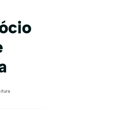
ócio
e
a
itura