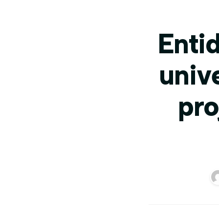
Enti
univ
pro