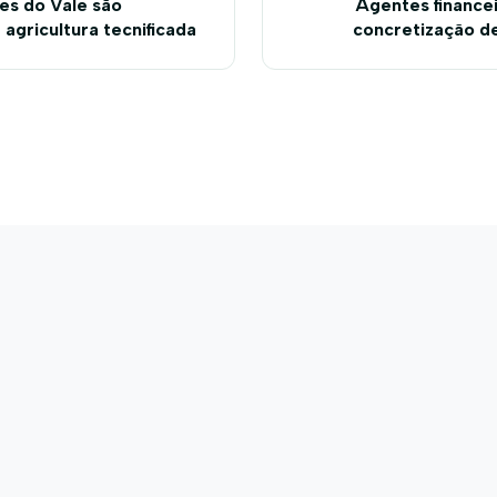
es do Vale são
Agentes finance
agricultura tecnificada
concretização d
durante Bahia