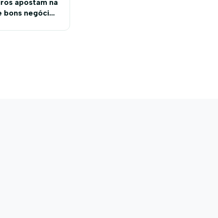
iros apostam na
e bons negócios
 Farm Show 2019