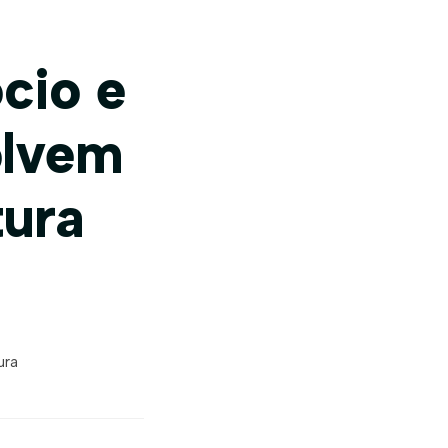
cio e
olvem
tura
ura