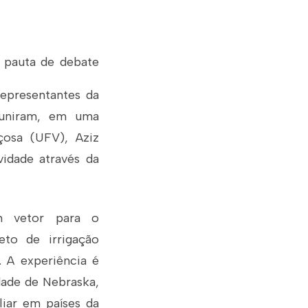
i pauta de debate
Representantes da
euniram, em uma
çosa (UFV), Aziz
idade através da
m vetor para o
eto de irrigação
. A experiência é
dade de Nebraska,
liar em países da