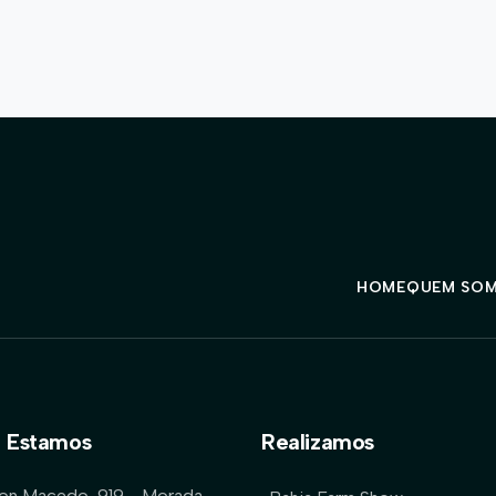
HOME
QUEM SO
 Estamos
Realizamos
lon Macedo, 919 - Morada