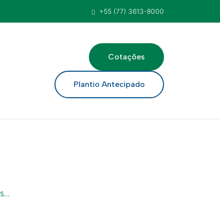
+55 (77) 3613-8000
Cotações
ar
Plantio Antecipado
...