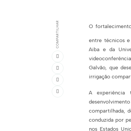
COMPARTILHAR
O fortalecimento
entre técnicos e
Aiba e da Univ
videoconferênci
Galvão, que des
irrigação compar
A experiência
desenvolvimento
compartilhada, d
conduzida por p
nos Estados Unid