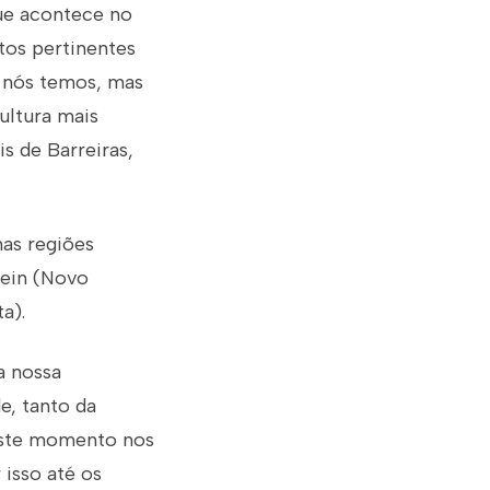
ue acontece no
tos pertinentes
e nós temos, mas
ultura mais
s de Barreiras,
as regiões
tein (Novo
a).
a nossa
e, tanto da
 este momento nos
 isso até os