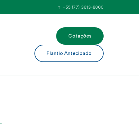
+55 (77) 3613-8000
Cotações
ar
Plantio Antecipado
.