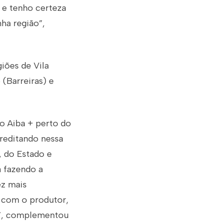
 e tenho certeza
ha região”,
iões de Vila
(Barreiras) e
o Aiba + perto do
reditando nessa
, do Estado e
a fazendo a
ez mais
o com o produtor,
r”, complementou