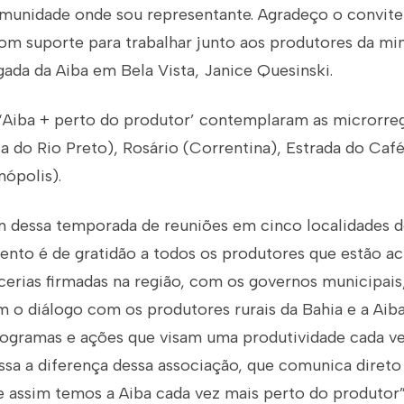
munidade onde sou representante. Agradeço o convite
om suporte para trabalhar junto aos produtores da min
ada da Aiba em Bela Vista, Janice Quesinski.
‘Aiba + perto do produtor’ contemplaram as microrreg
do Rio Preto), Rosário (Correntina), Estrada do Café 
nópolis).
 dessa temporada de reuniões em cinco localidades d
nto é de gratidão a todos os produtores que estão ac
rcerias firmadas na região, com os governos municipais
m o diálogo com os produtores rurais da Bahia e a Aib
ogramas e ações que visam uma produtividade cada v
essa a diferença dessa associação, que comunica diret
 e assim temos a Aiba cada vez mais perto do produto