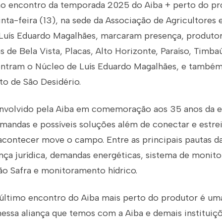
mo encontro da temporada 2025 do Aiba + perto do pro
inta-feira (13), na sede da Associação de Agricultores e
 Luís Eduardo Magalhães, marcaram presença, produtor
s de Bela Vista, Placas, Alto Horizonte, Paraíso, Timba
ntram o Núcleo de Luís Eduardo Magalhães, e também
ito de São Desidério.
volvido pela Aiba em comemoração aos 35 anos da en
emandas e possíveis soluções além de conectar e estre
acontecer move o campo. Entre as principais pautas d
ança jurídica, demandas energéticas, sistema de moni
o Safra e monitoramento hídrico.
e último encontro do Aiba mais perto do produtor é um
essa aliança que temos com a Aiba e demais instituiçõ