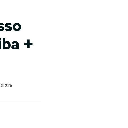
sso
iba +
leitura