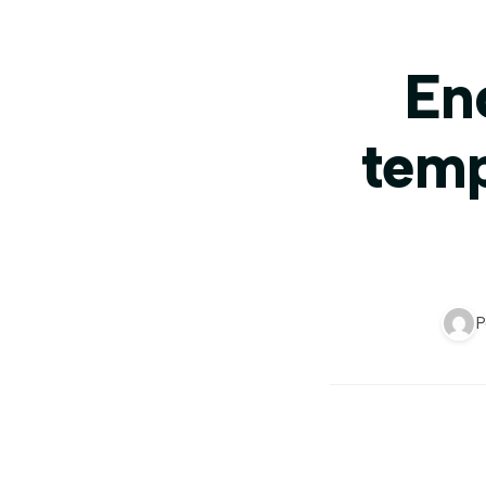
En
temp
P