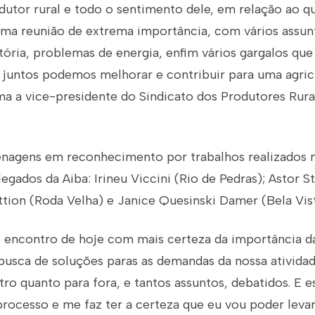
utor rural e todo o sentimento dele, em relação ao q
Uma reunião de extrema importância, com vários assun
tória, problemas de energia, enfim vários gargalos qu
juntos podemos melhorar e contribuir para uma agric
rma a vice-presidente do Sindicato dos Produtores Rurai
agens em reconhecimento por trabalhos realizados n
legados da Aiba: Irineu Viccini (Rio de Pedras); Astor S
ttion (Roda Velha) e Janice Quesinski Damer (Bela Vist
e encontro de hoje com mais certeza da importância d
busca de soluções paras as demandas da nossa atividad
tro quanto para fora, e tantos assuntos, debatidos. E
processo e me faz ter a certeza que eu vou poder levar