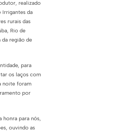
dutor, realizado
 Irrigantes da
es rurais das
úba, Rio de
 da região de
tidade, para
itar os laços com
a noite foram
toramento por
a honra para nós,
es, ouvindo as