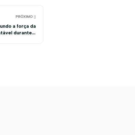
PRÓXIMO
undo a força da
ntável durante a
COP30