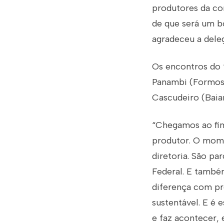
produtores da co
de que será um b
agradeceu a deleg
Os encontros do 
Panambi (Formosa 
Cascudeiro (Baia
“Chegamos ao fim
produtor. O mome
diretoria. São pa
Federal. E també
diferença com pr
sustentável. E é 
e faz acontecer,