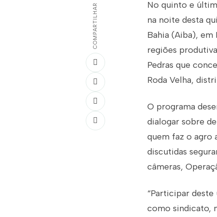
No quinto e últi
COMPARTILHAR
na noite desta qu
Bahia (Aiba), em
regiões produtiva
Pedras que conce
Roda Velha, distr
O programa desen
dialogar sobre d
quem faz o agro 
discutidas segur
câmeras, Operaçã
“Participar dest
como sindicato, n