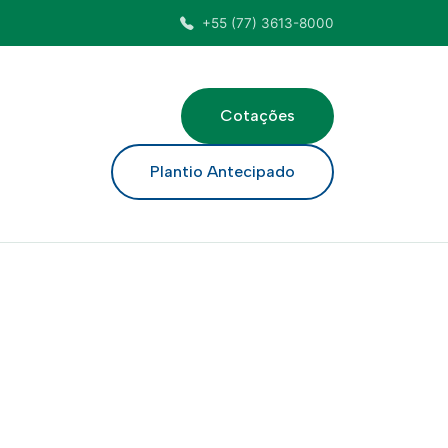
+55 (77) 3613-8000
Cotações
ar
Plantio Antecipado