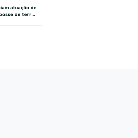
iam atuação de
 posse de terras
 Oeste da Bahia