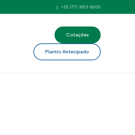
+55 (77) 3613-8000
Cotações
ar
Plantio Antecipado