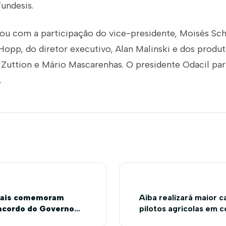
undesis.
 com a participação do vice-presidente, Moisés Schm
 Hopp, do diretor executivo, Alan Malinski e dos produt
 Zuttion e Mário Mascarenhas. O presidente Odacil par
.
rais comemoram
Aiba realizará maior 
 acordo do Governo
pilotos agrícolas em 
ivisa com Tocantins
incêndios em ca