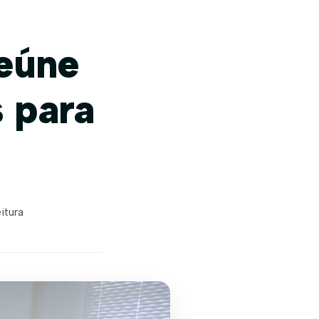
reúne
s para
itura