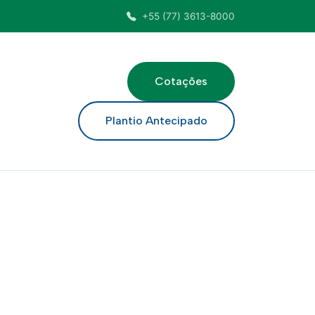
+55 (77) 3613-8000
Cotações
ar
Plantio Antecipado