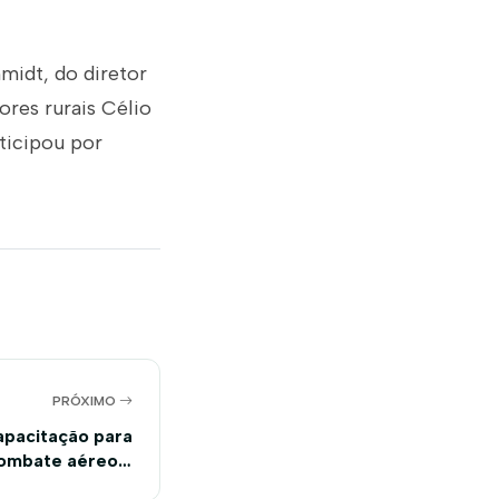
idt, do diretor
ores rurais Célio
ticipou por
PRÓXIMO
capacitação para
combate aéreo a
mpos e floresta