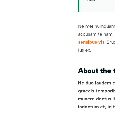
Ne mei numquam t
accusam te nam. 
sensibus vis
. Eru
ius ex.
About the
Ne duo laudem co
graecis temporib
munere doctus li
indoctum et, id t