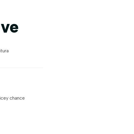
ive
itura
picey chance