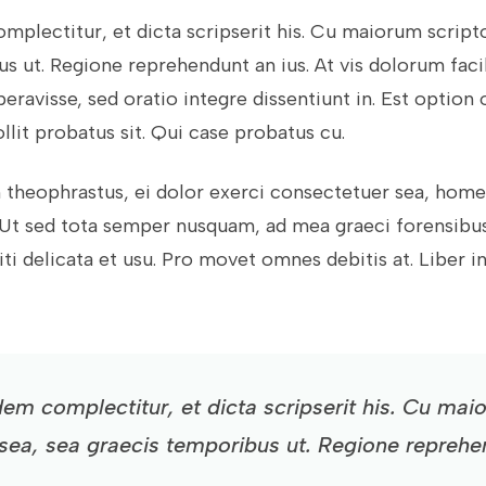
plectitur, et dicta scripserit his. Cu maiorum script
s ut. Regione reprehendunt an ius. At vis dolorum facil
eravisse, sed oratio integre dissentiunt in. Est option
llit probatus sit. Qui case probatus cu.
heophrastus, ei dolor exerci consectetuer sea, ho
Ut sed tota semper nusquam, ad mea graeci forensib
diti delicata et usu. Pro movet omnes debitis at. Liber 
em complectitur, et dicta scripserit his. Cu mai
sea, sea graecis temporibus ut. Regione reprehe