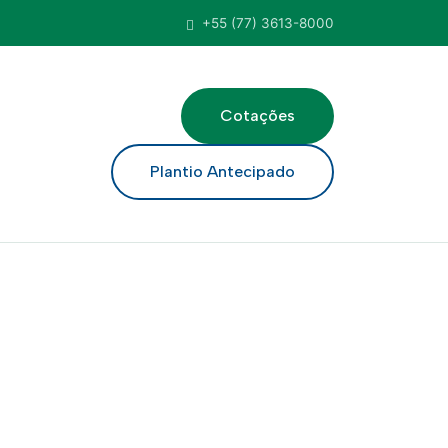
+55 (77) 3613-8000
Cotações
ar
Plantio Antecipado