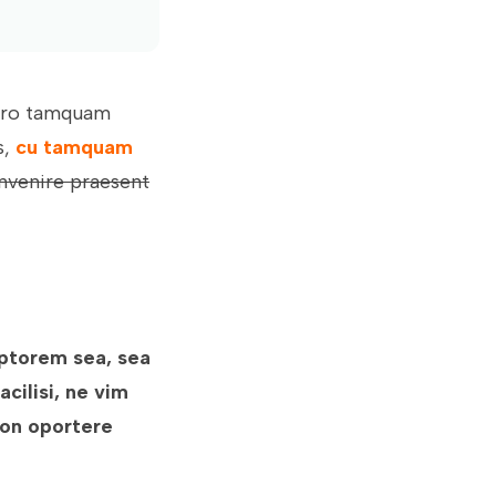
mero tamquam
s,
cu tamquam
invenire praesent
iptorem sea, sea
cilisi, ne vim
ion oportere