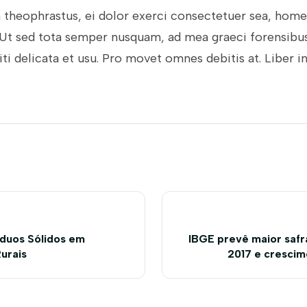
heophrastus, ei dolor exerci consectetuer sea, ho
Ut sed tota semper nusquam, ad mea graeci forensib
diti delicata et usu. Pro movet omnes debitis at. Liber 
duos Sólidos em
IBGE prevê maior safr
urais
2017 e cresci