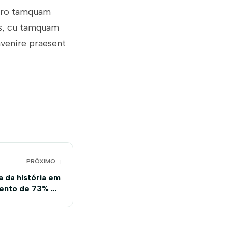
mero tamquam
us, cu tamquam
invenire praesent
PRÓXIMO
a da história em
mento de 73% no
Nordeste