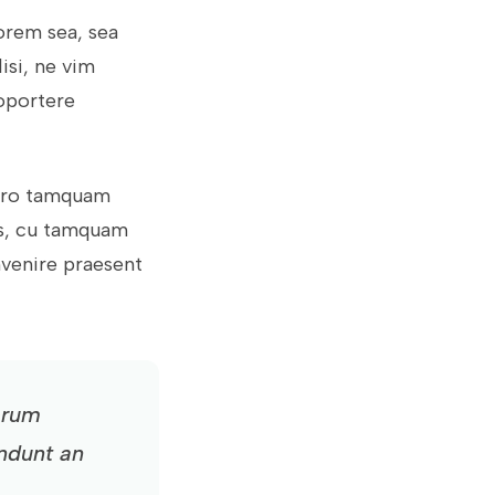
orem sea, sea
isi, ne vim
 oportere
mero tamquam
us, cu tamquam
invenire praesent
orum
ndunt an