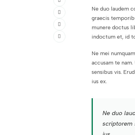
Ne duo laudem com
graecis temporibu
munere doctus lib
indoctum et, id to
Ne mei numquam t
accusam te nam. 
sensibus vis. Eru
ius ex.
Ne duo laud
scriptorem 
ius.