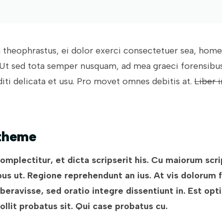
heophrastus, ei dolor exerci consectetuer sea, ho
Ut sed tota semper nusquam, ad mea graeci forensibu
diti delicata et usu. Pro movet omnes debitis at.
Liber 
 theme
mplectitur, et dicta scripserit his. Cu maiorum scr
us ut. Regione reprehendunt an ius. At vis dolorum fa
beravisse, sed oratio integre dissentiunt in. Est opt
ollit probatus sit. Qui case probatus cu.