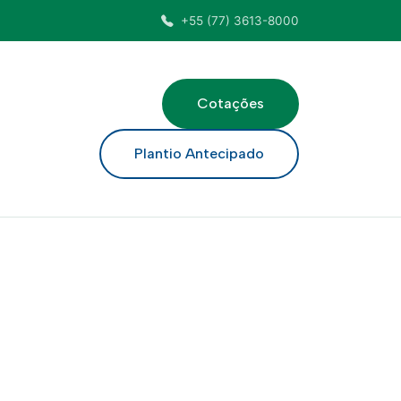
+55 (77) 3613-8000
Cotações
ar
Plantio Antecipado