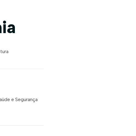
ia
itura
Saúde e Segurança