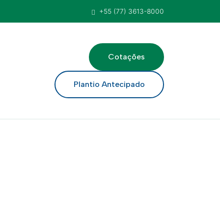
+55 (77) 3613-8000
Cotações
ar
Plantio Antecipado