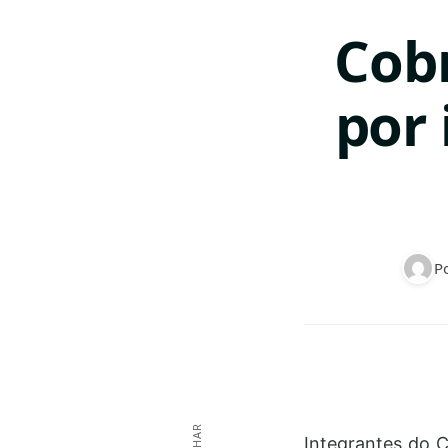
Cob
por 
P
Integrantes do C