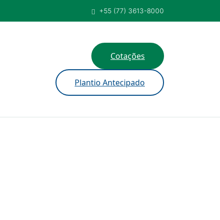
+55 (77) 3613-8000
Cotações
sar
Plantio Antecipado