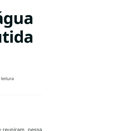
água
utida
leitura
e reuniram, nessa