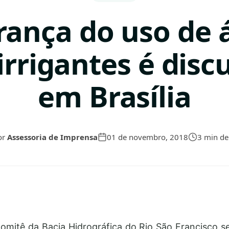
rança do uso de 
irrigantes é disc
em Brasília
or
Assessoria de Imprensa
01 de novembro, 2018
3 min de 
omitê da Bacia Hidrográfica do Rio São Francisco s