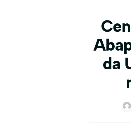
Cen
Abap
da 