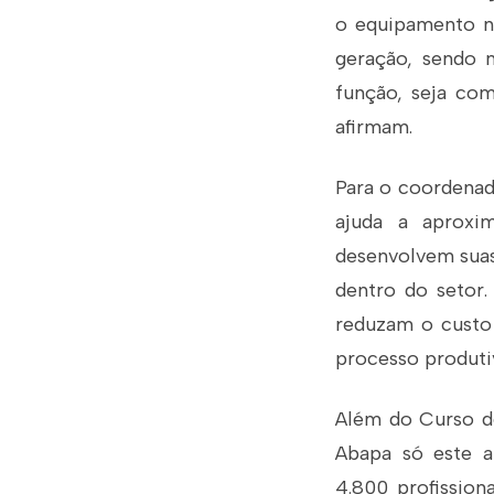
o equipamento n
geração, sendo 
função, seja co
afirmam.
Para o coordenad
ajuda a aproxi
desenvolvem suas
dentro do setor
reduzam o custo
processo produtiv
Além do Curso de
Abapa só este a
4.800 profission