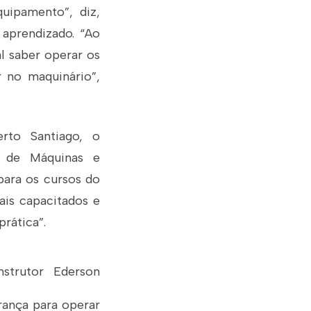
uipamento”, diz,
 aprendizado. “Ao
l saber operar os
r no maquinário”,
to Santiago, o
a de Máquinas e
para os cursos do
ais capacitados e
rática”.
nstrutor Ederson
rança para operar