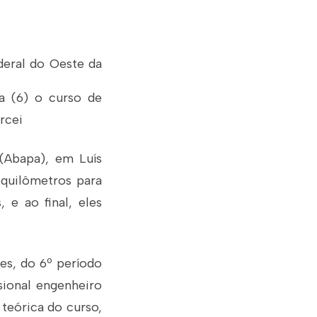
deral do Oeste da
ra (6) o curso de
rcei
(Abapa), em Luís
quilômetros para
 e ao final, eles
es, do 6º período
sional engenheiro
teórica do curso,