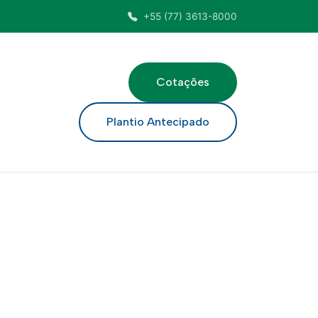
+55 (77) 3613-8000
Cotações
ar
Plantio Antecipado