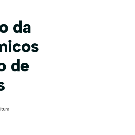
o da
micos
o de
s
itura