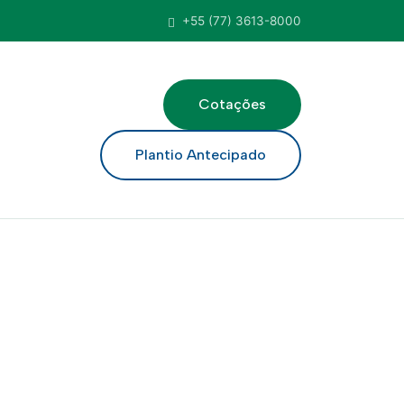
+55 (77) 3613-8000
Cotações
ar
Plantio Antecipado