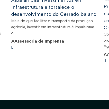
Aiba amplia investimentos em
Pr
infraestrutura e fortalece o
na
desenvolvimento do Cerrado baiano
ce
Mais do que facilitar o transporte da produção
agrícola, investir em infraestrutura é impulsionar
Cr
o...
o
Co
pr
A
Assessoria de Imprensa
Agr
A