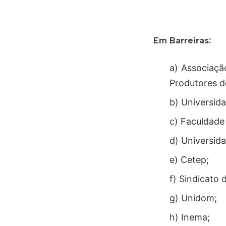
Em Barreiras:
a) Associaçã
Produtores d
b) Universid
c) Faculdade
d) Universid
e) Cetep;
f) Sindicato 
g) Unidom;
h) Inema;