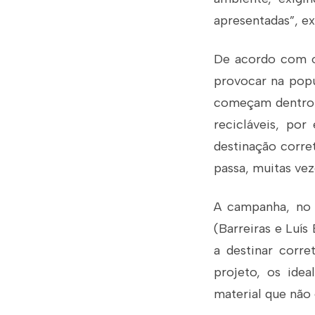
apresentadas”, ex
De acordo com o 
provocar na popu
começam dentro do
recicláveis, po
destinação corre
passa, muitas vez
A campanha, no 
(Barreiras e Luí
a destinar corre
projeto, os ide
material que não 