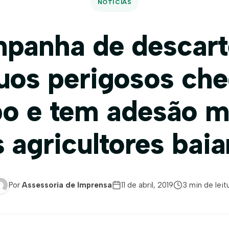
NOTÍCIAS
panha de descart
uos perigosos ch
o e tem adesão m
 agricultores bai
Por
Assessoria de Imprensa
11 de abril, 2019
3 min de leit