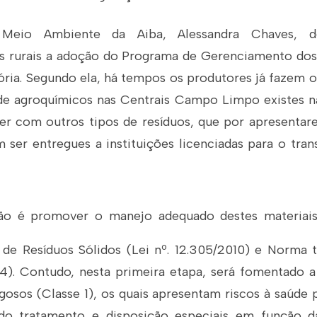
 Meio Ambiente da Aiba, Alessandra Chaves, d
 rurais a adoção do Programa de Gerenciamento dos 
ória. Segundo ela, há tempos os produtores já fazem o
e agroquímicos nas Centrais Campo Limpo existes na
r com outros tipos de resíduos, que por apresentare
 ser entregues a instituições licenciadas para o tra
ção é promover o manejo adequado destes materiais,
l de Resíduos Sólidos (Lei nº. 12.305/2010) e Norma t
). Contudo, nesta primeira etapa, será fomentado a
gosos (Classe 1), os quais apresentam riscos à saúde
do tratamento e disposição especiais em função da