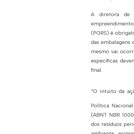
A diretora de
empreendimentos
(PGRS) é obrigat
das embalagens d
mesmo vai ocorre
específicas devem
final.
“O intuito da a
Política Naciona
(ABNT NBR 10004
dos resíduos peri
ambiente, exigin