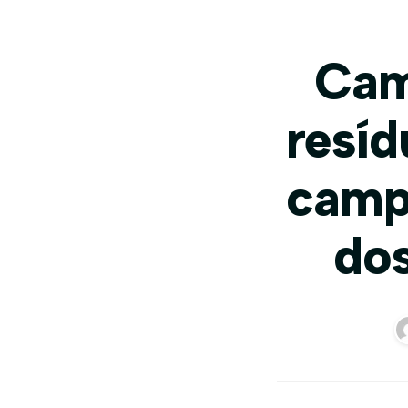
Cam
resíd
camp
dos