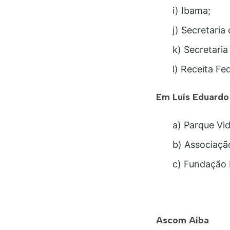
i) Ibama;
j) Secretari
k) Secretari
l) Receita Fe
Em Luís Eduardo
a) Parque Vi
b) Associaçã
c) Fundação 
Ascom Aiba