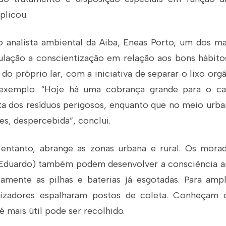
plicou.
analista ambiental da Aiba, Eneas Porto, um dos ma
lação a conscientização em relação aos bons hábito
 próprio lar, com a iniciativa de separar o lixo org
r exemplo. “Hoje há uma cobrança grande para o c
ta dos resíduos perigosos, enquanto que no meio urba
es, despercebida”, conclui.
entanto, abrange as zonas urbana e rural. Os morad
s Eduardo) também podem desenvolver a consciência a
tamente as pilhas e baterias já esgotadas. Para amp
alizadores espalharam postos de coleta. Conheçam 
é mais útil pode ser recolhido.