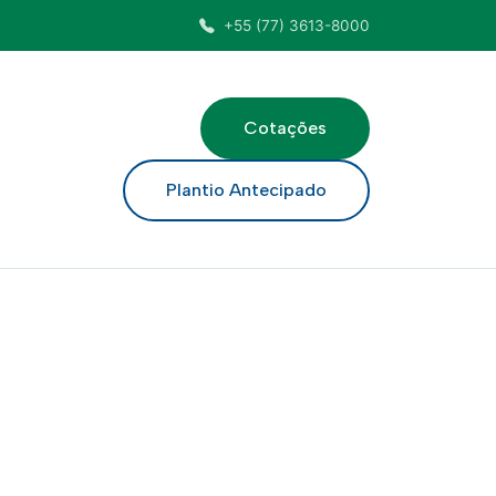
+55 (77) 3613-8000
Cotações
ar
Plantio Antecipado