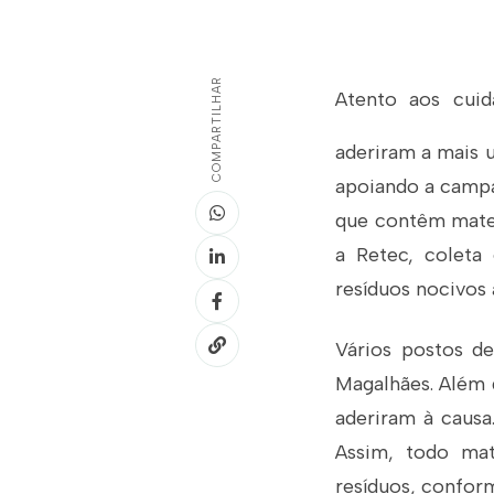
COMPARTILHAR
Atento aos cui
aderiram a mais u
apoiando a campa
que contêm materi
a Retec, coleta 
resíduos nocivos 
Vários postos de
Magalhães. Além 
aderiram à causa
Assim, todo mat
resíduos, conform