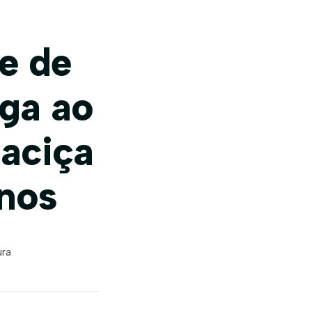
e de
ega ao
aciça
anos
ura