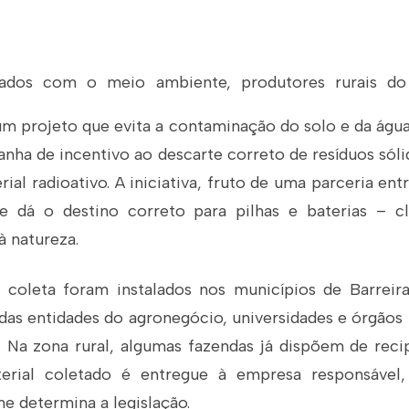
dados com o meio ambiente, produtores rurais do
m projeto que evita a contaminação do solo e da água
nha de incentivo ao descarte correto de resíduos sóli
al radioativo. A iniciativa, fruto de uma parceria ent
e dá o destino correto para pilhas e baterias – c
à natureza.
 coleta foram instalados nos municípios de Barreir
das entidades do agronegócio, universidades e órgão
. Na zona rural, algumas fazendas já dispõem de recip
erial coletado é entregue à empresa responsável,
e determina a legislação.