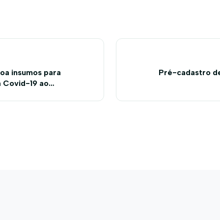
doa insumos para
Pré-cadastro d
a Covid-19 ao
 Ufob