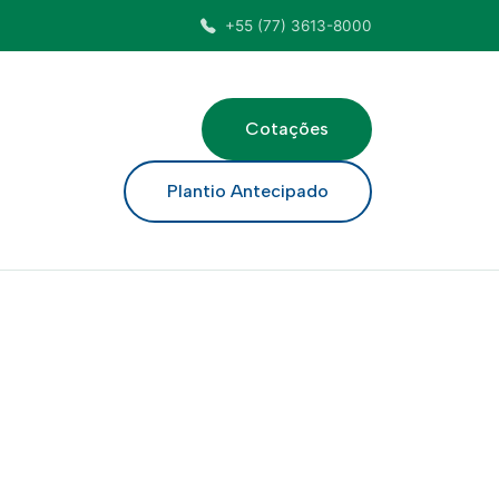
+55 (77) 3613-8000
Cotações
ar
Plantio Antecipado