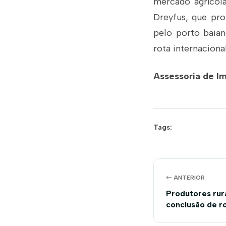
mercado agrícola
Dreyfus, que pr
pelo porto baia
rota internacional
Assessoria de I
Tags:
ANTERIOR
Produtores rur
conclusão de r
incrementar d