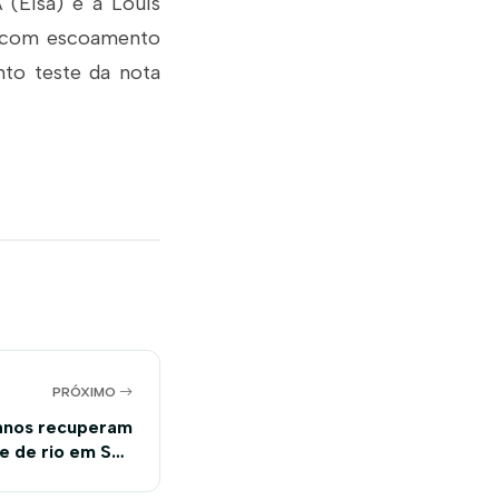
 (Eisa) e a Louis
o com escoamento
to teste da nota
PRÓXIMO
anos recuperam
e de rio em São
o oeste da Bahia