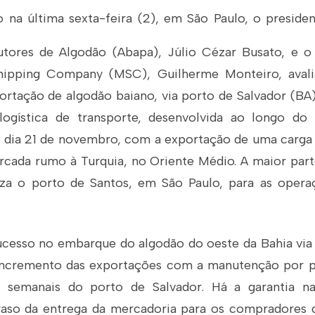
 na última sexta-feira (2), em São Paulo, o preside
tores de Algodão (Abapa), Júlio Cézar Busato, e o
hipping Company (MSC), Guilherme Monteiro, aval
portação de algodão baiano, via porto de Salvador (B
 logística de transporte, desenvolvida ao longo do
dia 21 de novembro, com a exportação de uma carga
cada rumo à Turquia, no Oriente Médio. A maior par
liza o porto de Santos, em São Paulo, para as ope
cesso no embarque do algodão do oeste da Bahia via 
 incremento das exportações com a manutenção por p
s semanais do porto de Salvador. Há a garantia na
traso da entrega da mercadoria para os compradores d