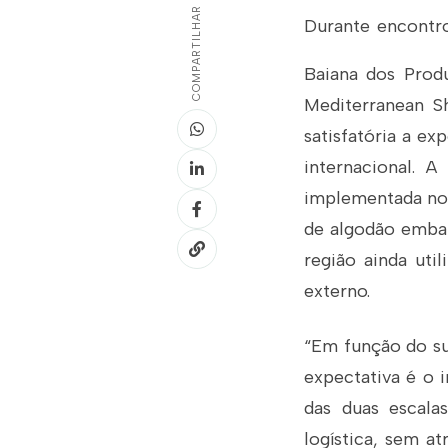
COMPARTILHAR
Durante encontro
Baiana dos Produ
Mediterranean S
satisfatória a ex
internacional. A
implementada no 
de algodão embar
região ainda uti
externo.
“Em função do su
expectativa é o
das duas escala
logística, sem a