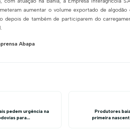
, com atuação na Bahia, a Empresa Interagrícola S.A
ometeram aumentar o volume exportado de algodã
no depois de também de participarem do carregamen
.
mprensa Abapa
ais pedem urgência na
Produtores bai
odovias para
primeira nascent
esenvolvimento
Desidério, n