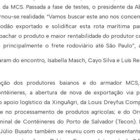
, da MCS. Passada a fase de testes, o presidente da A
ornou-se realidade. “Vamos buscar este ano nos conce
dão exportado e solidificar esta rota marítima pa
pachar o produto e maior rentabilidade do produtor 
s, principalmente o frete rodoviário até São Paulo”, 
am do encontro, Isabella Masch, Cayo Silva e Luís Rei
ação dos produtores baianos e do armador MCS, 
ontêineres, a abertura de nova de exportação via p
apoio logístico da XinguAgri, da Louis Dreyfus Comp
 e no processamento de produtos agrícolas; e do Gr
inal de Contêineres do Porto de Salvador (Tecon).
), Júlio Busato também se reuniu com os representante