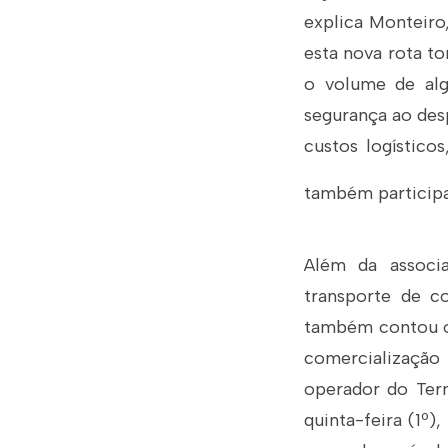
explica Monteiro
esta nova rota t
o volume de algo
segurança ao des
custos logístico
também participar
Além da associ
transporte de c
também contou o 
comercialização
operador do Term
quinta-feira (1º