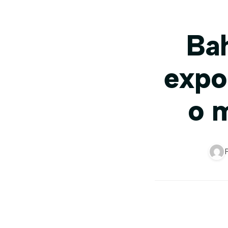
Bah
expo
o m