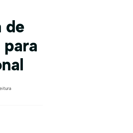
a de
 para
onal
eitura