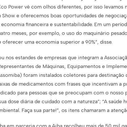
co Power vê com olhos diferentes, por isso levamos n
rm Show e oferecemos boas oportunidades de negocia
 economia financeira e sustentabilidade. Em um períod
uatro meses, por exemplo, o uso do maquinário pesad
e oferecer uma economia superior a 90%”, disse.
 ou nos estandes de empresas que integram a Associaç
epresentantes de Máquinas, Equipamentos e Implemen
ssomiba) foram instalados coletores para destinação d
ixas de medicamentos com frases que incentivam a p
ndicado para pessoas que se preocupam com o nosso p
 sua dose diária de cuidado com a natureza”; “A saúde
biental. Faça sua parte!”, os itens chamaram a atençã
ba em parceria com a Aiba recolheu mais de 50 mil ga