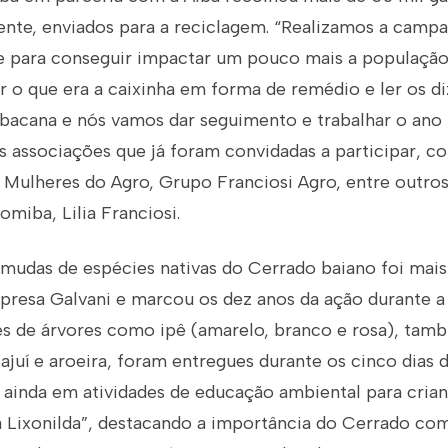
mente, enviados para a reciclagem. “Realizamos a cam
e para conseguir impactar um pouco mais a população
r o que era a caixinha em forma de remédio e ler os d
acana e nós vamos dar seguimento e trabalhar o ano 
s associações que já foram convidadas a participar, c
 Mulheres do Agro, Grupo Franciosi Agro, entre outro
omiba, Lilia Franciosi.
 mudas de espécies nativas do Cerrado baiano foi mai
mpresa Galvani e marcou os dez anos da ação durante a
s de árvores como ipê (amarelo, branco e rosa), tambu
cajuí e aroeira, foram entregues durante os cinco dias 
ainda em atividades de educação ambiental para cria
 Lixonilda”, destacando a importância do Cerrado com