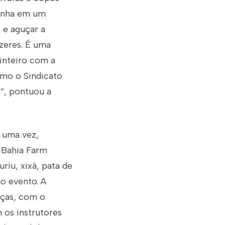
panha em um
 e aguçar a
izeres. É uma
inteiro com a
omo o Sindicato
s”, pontuou a
s uma vez,
 Bahia Farm
riu, xixá, pata de
do evento. A
nças, com o
 os instrutores