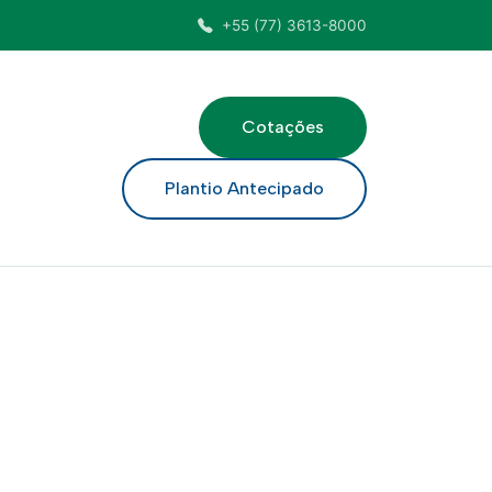
+55 (77) 3613-8000
Cotações
ar
Plantio Antecipado