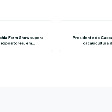
Bahia Farm Show supera
Presidente da Caca
 expositores, em
cacauicultura 
entos