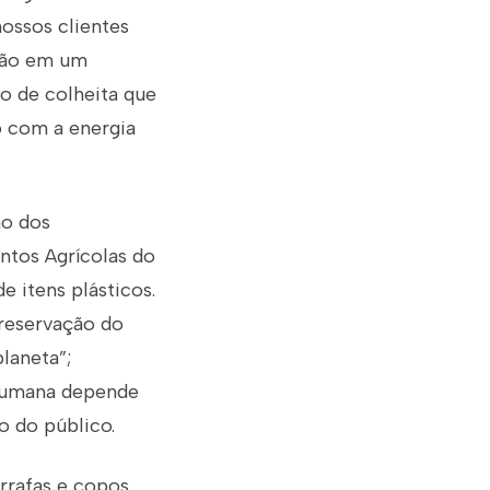
ossos clientes
ção em um
o de colheita que
o com a energia
ão dos
tos Agrícolas do
e itens plásticos.
reservação do
laneta”;
 humana depende
o do público.
rrafas e copos