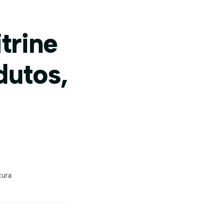
trine
dutos,
tura