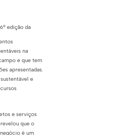
6ª edição da
entos
entáveis na
o campo e que tem
ões apresentadas.
 sustentável e
ecursos
etos e serviços
 revelou que o
ronegócio é um