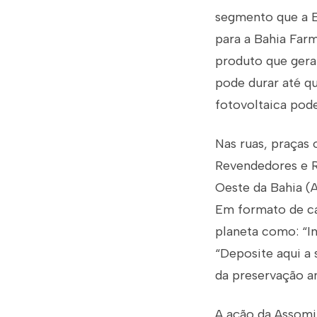
segmento que a E
para a Bahia Fa
produto que gera
pode durar até q
fotovoltaica pod
Nas ruas, praças
Revendedores e R
Oeste da Bahia (A
Em formato de ca
planeta como: “I
“Deposite aqui a
da preservação am
A ação da Assomi