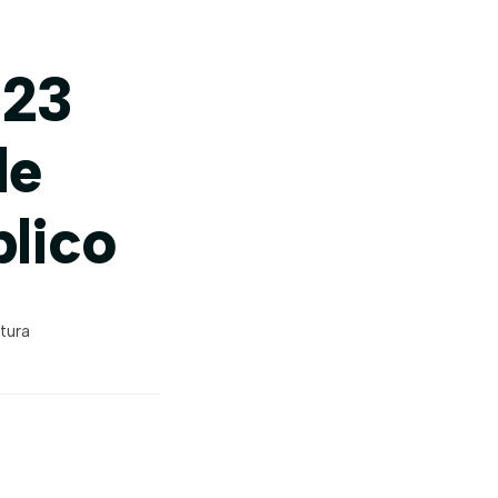
023
de
lico
tura