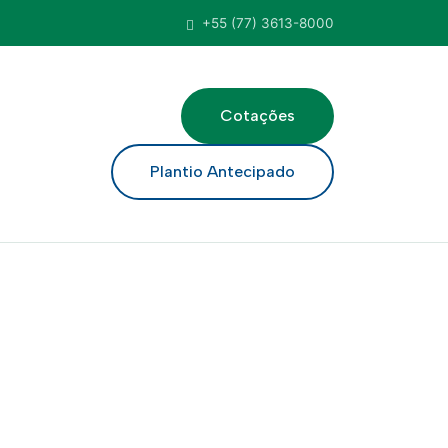
+55 (77) 3613-8000
Cotações
ar
Plantio Antecipado