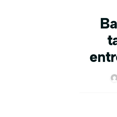
Ba
t
ent