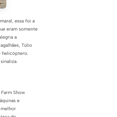
maral, essa foi a
i que eram somente
legria a
agalhães, Túlio
e helicóptero.
sinaliza.
ia Farm Show
áquinas e
a melhor
 área de