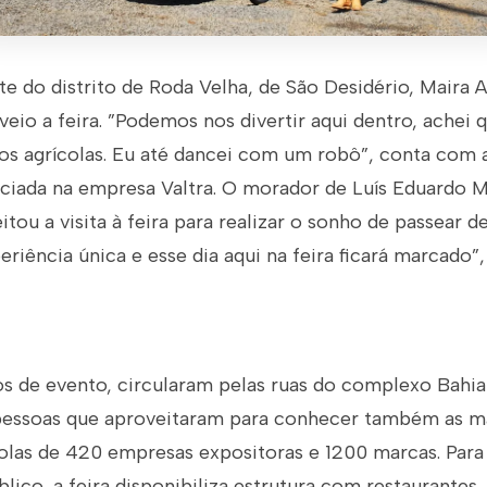
te do distrito de Roda Velha, de São Desidério, Maira A
veio a feira. ”Podemos nos divertir aqui dentro, ache
os agrícolas. Eu até dancei com um robô”, conta com a
nciada na empresa Valtra. O morador de Luís Eduardo M
itou a visita à feira para realizar o sonho de passear d
riência única e esse dia aqui na feira ficará marcado”, 
os de evento, circularam pelas ruas do complexo Bah
pessoas que aproveitaram para conhecer também as m
colas de 420 empresas expositoras e 1200 marcas. Par
lico, a feira disponibiliza estrutura com restaurantes,