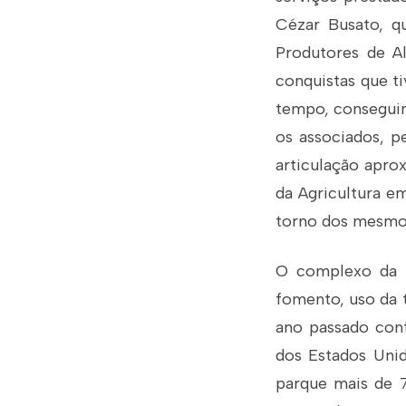
Cézar Busato, q
Produtores de Al
conquistas que t
tempo, conseguim
os associados, p
articulação apro
da Agricultura em
torno dos mesmos
O complexo da 
fomento, uso da t
ano passado cont
dos Estados Unid
parque mais de 7