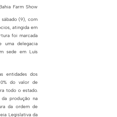
a Bahia Farm Show
o sábado (9), com
cios, atingida em
rtura foi marcada
e uma delegacia
com sede em Luís
as entidades dos
50% do valor de
ra todo o estado.
o da produção na
tura da ordem de
eia Legislativa da