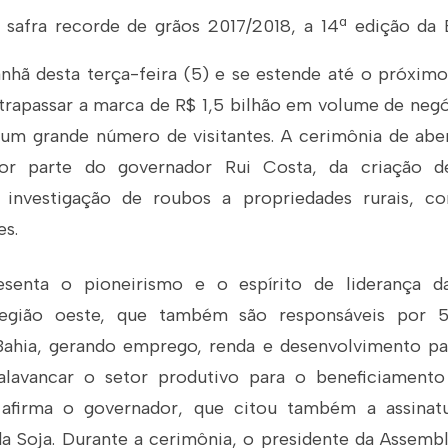
a safra recorde de grãos 2017/2018, a 14ª edição d
anhã desta terça-feira (5) e se estende até o próxim
ltrapassar a marca de R$ 1,5 bilhão em volume de negó
r um grande número de visitantes. A cerimônia de abe
por parte do governador Rui Costa, da criação d
a investigação de roubos a propriedades rurais, 
s.
resenta o pioneirismo e o espírito de liderança d
região oeste, que também são responsáveis por 
ahia, gerando emprego, renda e desenvolvimento pa
lavancar o setor produtivo para o beneficiament
, afirma o governador, que citou também a assina
a Soja. Durante a cerimônia, o presidente da Assembl