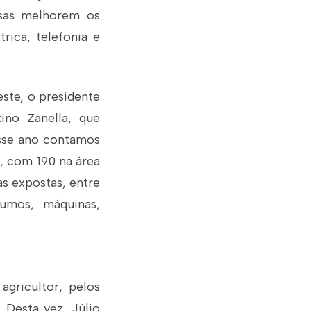
esas melhorem os
rica, telefonia e
este, o presidente
tino Zanella, que
Esse ano contamos
, com 190 na área
as expostas, entre
sumos, máquinas,
gricultor, pelos
 Desta vez, Júlio