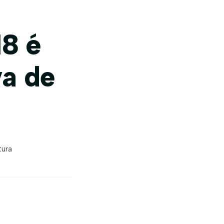
8 é
va de
tura