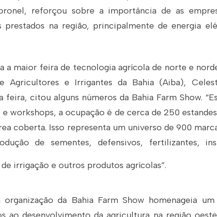
oronel, reforçou sobre a importância de as empr
s prestados na região, principalmente de energia elét
a a maior feira de tecnologia agrícola de norte e nord
 Agricultores e Irrigantes da Bahia (Aiba), Celes
 feira, citou alguns números da Bahia Farm Show. “
 e workshops, a ocupação é de cerca de 250 estandes
rea coberta. Isso representa um universo de 900 marc
dução de sementes, defensivos, fertilizantes, in
 de irrigação e outros produtos agrícolas”.
a organização da Bahia Farm Show homenageia um a
os ao desenvolvimento da agricultura na região oeste.