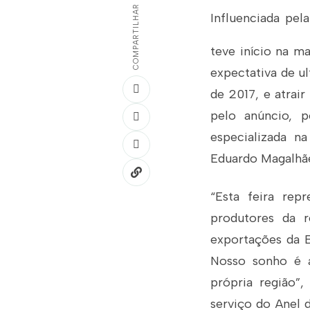
COMPARTILHAR
Influenciada pel
teve início na m
expectativa de u
de 2017, e atrai
pelo anúncio, 
especializada n
Eduardo Magalhãe
“Esta feira rep
produtores da 
exportações da B
Nosso sonho é a
própria região”
serviço do Anel d