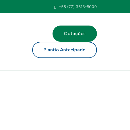
+55 (77) 3613-8000
Cotações
ar
Plantio Antecipado