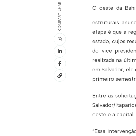
COMPARTILHAR
O oeste da Bahi
estruturais anu
etapa é que a re
estado, cujos res
do vice-preside
realizada na últi
em Salvador, ele 
primeiro semestr
Entre as solicita
Salvador/Itapari
oeste e a capital.
“Essa intervençã