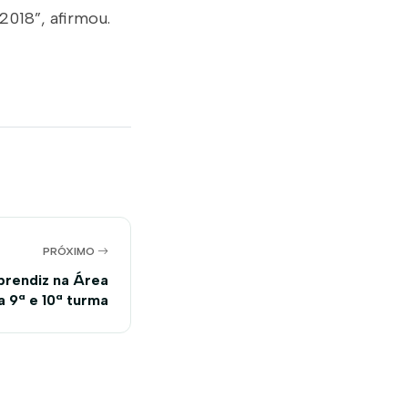
018”, afirmou.
PRÓXIMO
rendiz na Área
a 9ª e 10ª turma