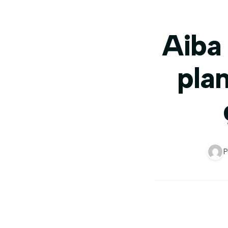
Aiba 
pla
P