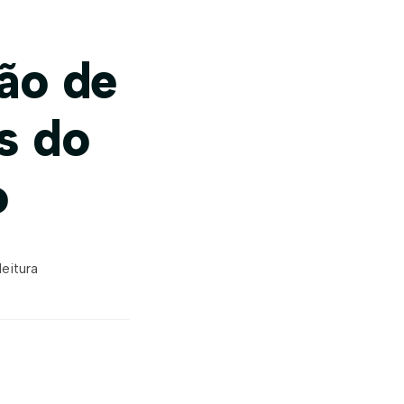
ião de
s do
o
leitura