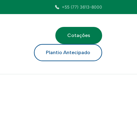
+55 (77) 3613-8000
Cotações
ar
Plantio Antecipado