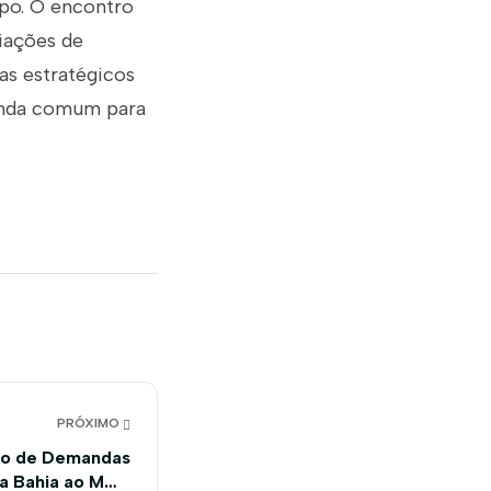
mpo. O encontro
iações de
as estratégicos
genda comum para
PRÓXIMO
do de Demandas
da Bahia ao MME