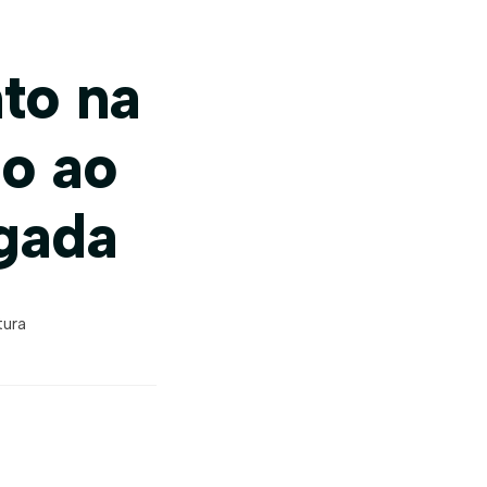
to na
o ao
igada
tura