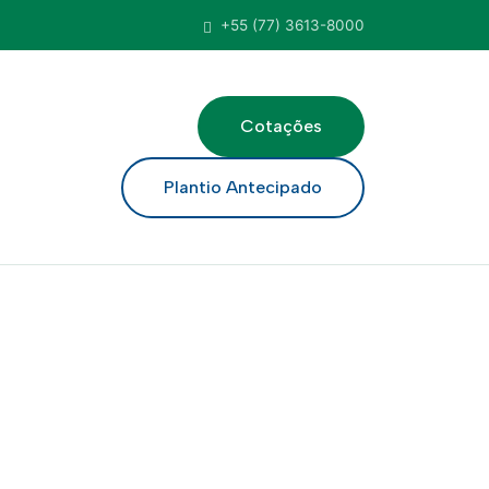
+55 (77) 3613-8000
Cotações
ar
Plantio Antecipado