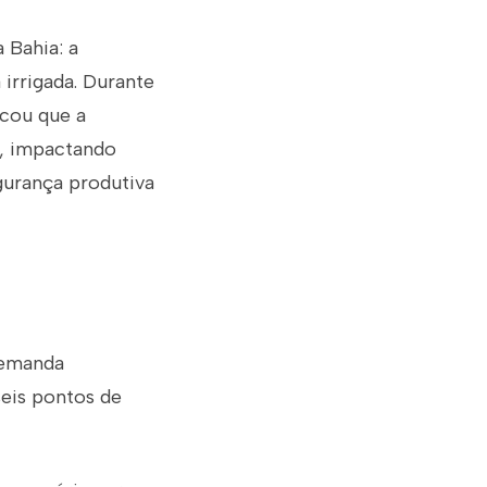
 Bahia: a
 irrigada. Durante
acou que a
o, impactando
gurança produtiva
demanda
seis pontos de