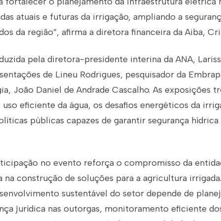
ca fortalecer o planejamento da infraestrutura elétrica
as atuais e futuras da irrigação, ampliando a seguran
dos da região”, afirma a diretora financeira da Aiba, Cri
duzida pela diretora-presidente interina da ANA, Lariss
entações de Lineu Rodrigues, pesquisador da Embrapa
gia, João Daniel de Andrade Cascalho. As exposições 
 uso eficiente da água, os desafios energéticos da irri
líticas públicas capazes de garantir segurança hídrica
articipação no evento reforça o compromisso da entid
 na construção de soluções para a agricultura irrigada
senvolvimento sustentável do setor depende de plan
nça jurídica nas outorgas, monitoramento eficiente do