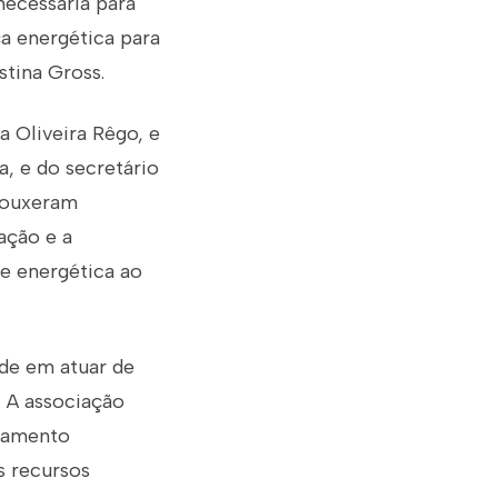
 necessária para
ça energética para
stina Gross.
a Oliveira Rêgo, e
, e do secretário
trouxeram
gação e a
 e energética ao
ade em atuar de
. A associação
ejamento
s recursos