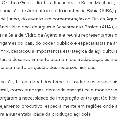
Cristina Gross, diretora financeira, e Karen Machado, 
Associação de Agricultores e Irrigantes da Bahia (AIBA) 
5 de junho, do evento em comemoração ao Dia da Agricu
gência Nacional de Águas e Saneamento Básico (ANA), e
na Sala de Vidro da Agência e reuniu representantes d
rigantes do país, do poder público e especialistas na ár
a ANA destacou a importância estratégica da agricultura
tar, o desenvolvimento econômico, a adaptação às m
rtalecimento da gestão dos recursos hídricos.
mação, foram debatidos temas considerados essenciai
Brasil, como outorgas, demanda energética e monitora
orçaram a necessidade de integração entre gestão hídr
nejamento produtivo, especialmente em regiões onde a
ra a sustentabilidade da produção agrícola.