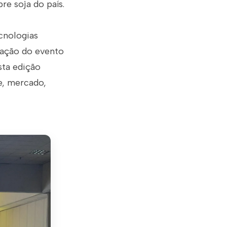
re soja do país.
cnologias
mação do evento
sta edição
e, mercado,