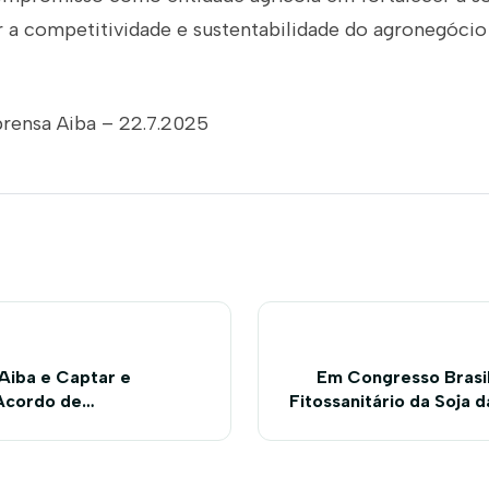
 a competitividade e sustentabilidade do agronegócio
prensa Aiba – 22.7.2025
 Aiba e Captar e
Em Congresso Brasi
Acordo de
Fitossanitário da Soja d
de marcam
de re
 da pecuária na Bahia