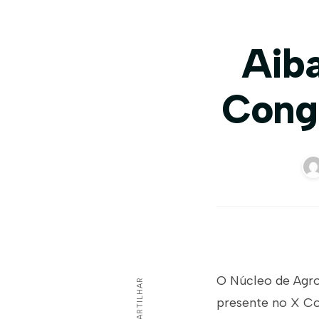
Aib
Congr
O Núcleo de Agron
COMPARTILHAR
presente no X Co