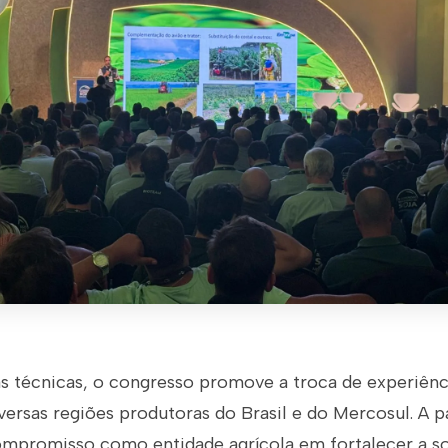
as técnicas, o congresso promove a troca de experiênc
iversas regiões produtoras do Brasil e do Mercosul. A p
ompromisso como entidade agrícola em fortalecer a so