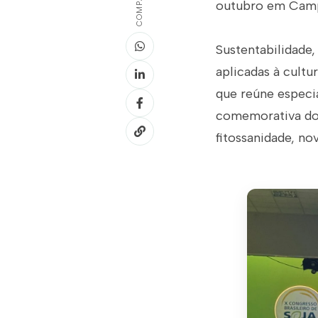
outubro em Campin
Sustentabilidade,
aplicadas à cult
que reúne especia
comemorativa dos
fitossanidade, no