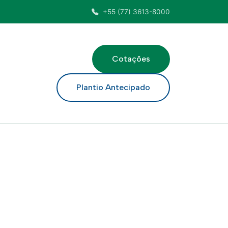
+55 (77) 3613-8000
Cotações
ar
Plantio Antecipado