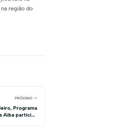
 na região do
PRÓXIMO
leiro, Programa
a Aiba participa
uniões técnicas