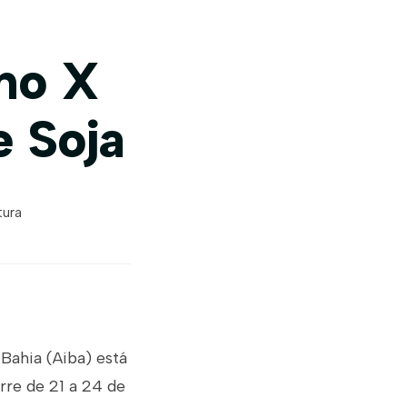
no X
e Soja
tura
Bahia (Aiba) está
rre de 21 a 24 de