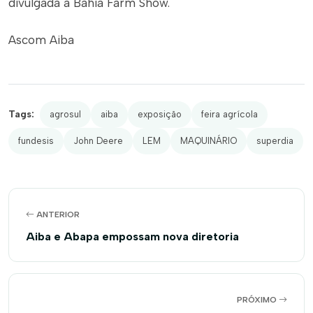
divulgada a Bahia Farm Show.
Ascom Aiba
Tags:
agrosul
aiba
exposição
feira agrícola
fundesis
John Deere
LEM
MAQUINÁRIO
superdia
ANTERIOR
Aiba e Abapa empossam nova diretoria
PRÓXIMO