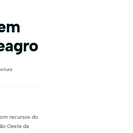
tem
eagro
leitura
 com recursos do
ão Oeste da