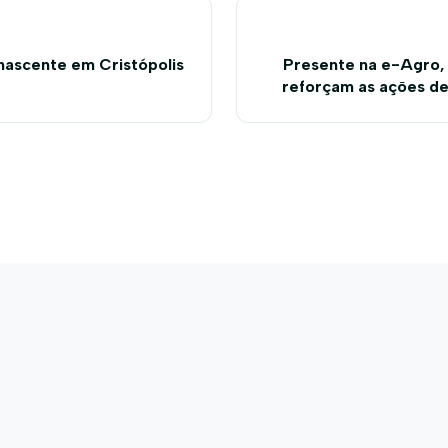
nascente em Cristópolis
Presente na e-Agro,
reforçam as ações d
prol do agr