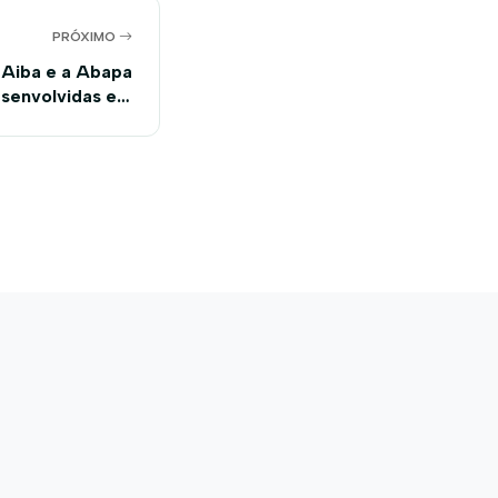
PRÓXIMO
 Aiba e a Abapa
esenvolvidas em
onegócio baiano