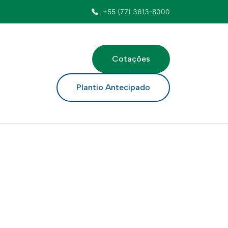
+55 (77) 3613-8000
Cotações
ar
Plantio Antecipado