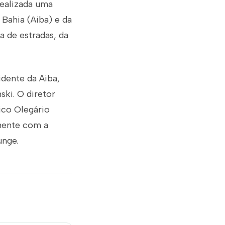
realizada uma
 Bahia (Aiba) e da
a de estradas, da
idente da Aiba,
ski. O diretor
dico Olegário
mente com a
unge.