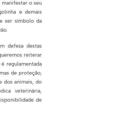
o manifestar o seu
golinha e demais
de ser símbolo da
ão.
em defesa destas
queremos reiterar
, é regulamentada
ormas de proteção,
e dos animais, do
ica veterinária,
isponibilidade de