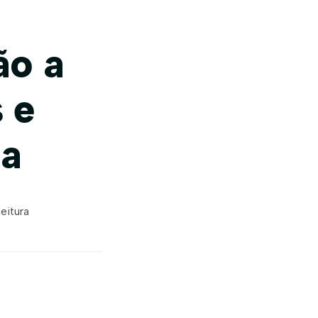
ão a
 e
ia
leitura