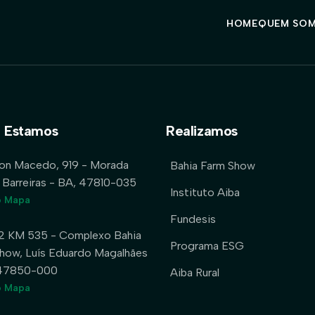
HOME
QUEM SO
 Estamos
Realizamos
lon Macedo, 919 - Morada
Bahia Farm Show
 Barreiras - BA, 47810-035
Instituto Aiba
o Mapa
Fundesis
2 KM 535 - Complexo Bahia
Programa ESG
how, Luís Eduardo Magalhães
 47850-000
Aiba Rural
o Mapa