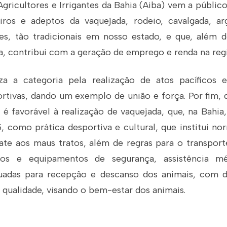
gricultores e Irrigantes da Bahia (Aiba) vem a públic
iros e adeptos da vaquejada, rodeio, cavalgada, ar
es, tão tradicionais em nosso estado, e que, além 
a, contribui com a geração de emprego e renda na regi
za a categoria pela realização de atos pacíficos 
rtivas, dando um exemplo de união e força. Por fim, 
 é favorável à realização de vaquejada, que, na Bahia
5, como prática desportiva e cultural, que institui n
te aos maus tratos, além de regras para o transport
os e equipamentos de segurança, assistência méd
uadas para recepção e descanso dos animais, com d
 qualidade, visando o bem-estar dos animais.