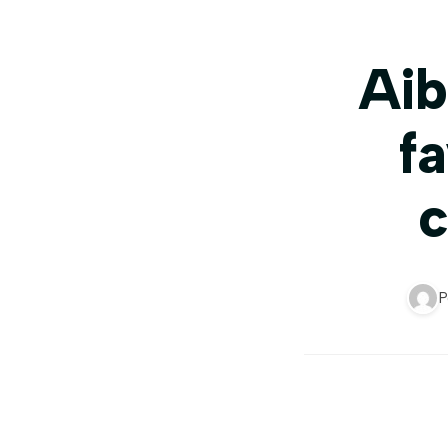
Aib
f
c
P