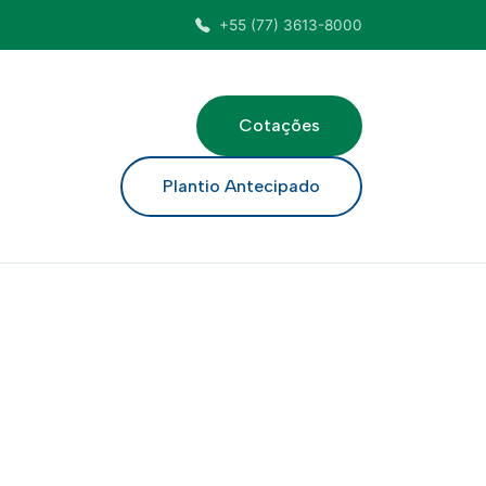
+55 (77) 3613-8000
Cotações
ar
Plantio Antecipado