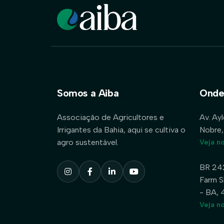
Somos a Aiba
Onde
Associação de Agricultores e
Av. Ay
Irrigantes da Bahia, aqui se cultiva o
Nobre,
agro sustentável.
Veja n
BR 24
Farm S
- BA,
Veja n