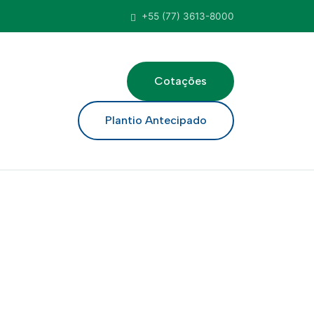
+55 (77) 3613-8000
Cotações
ar
Plantio Antecipado