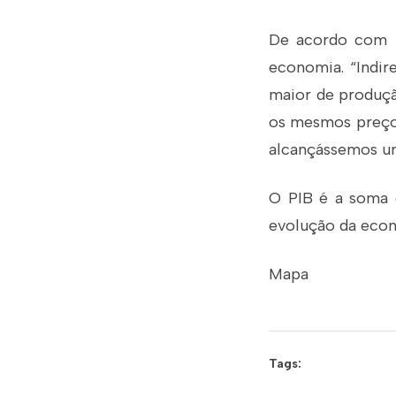
De acordo com 
economia. “Indir
maior de produçã
os mesmos preços
alcançássemos u
O PIB é a soma d
evolução da econ
Mapa
Tags: