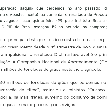
ecuperação daquilo que perdemos no ano passado, di
ária e Abastecimento), ao comentar o resultado do Produt
divulgado nesta quinta-feira (1º) pelo Instituto Brasile
E). O PIB do Brasil avançou 1% no período, na compar
oi o principal destaque, tendo registrado a maior ex
ior crescimento desde o 4º trimestre de 1996. A safr
a impulsionar o resultado. O clima favorável é o prin
ução. A Companhia Nacional de Abastecimento (C
ilhões de toneladas de grãos neste ciclo agrícola.
30 milhões de toneladas de grãos que perdemos no
ustração de clima”, assinalou o ministro. “Quand
doria, há mais fretes, aumento do consumo de combu
regadas e maior procura por serviços.”