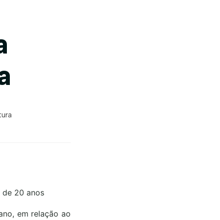
a
a
tura
s de 20 anos
ano, em relação ao