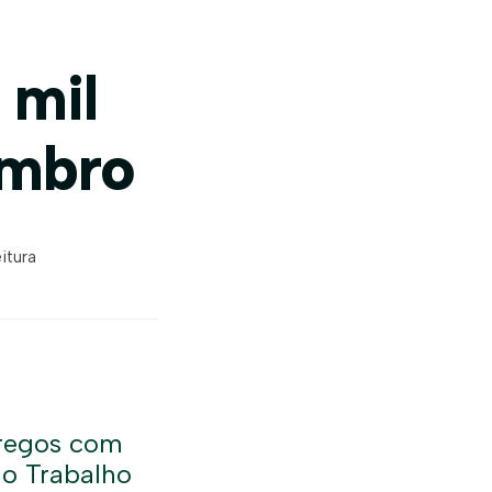
 mil
embro
itura
pregos com
do Trabalho