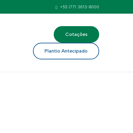
+55 (77) 3613-8000
Cotações
ar
Plantio Antecipado