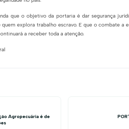
egalidade no país.
nda que o objetivo da portaria é dar segurança juríd
e quem explora trabalho escravo. E que o combate a e
ontinuará a receber toda a atenção.
ral
ção Agropecuária é de
PORT
ões