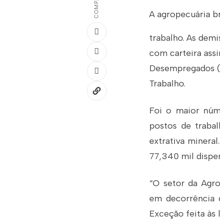
A agropecuária b
trabalho. As dem
com carteira ass
Desempregados (Ca
Trabalho.
Foi o maior núm
postos de trabal
extrativa minera
77,340 mil dispe
“O setor da Agr
em decorrência d
Exceção feita às 